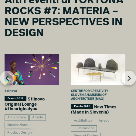
Altri eventi di TORTONA
ROCKS #7: MATERIA –
NEW PERSPECTIVES IN
DESIGN
Stilnovo
CENTRE FOR CREATIVITY
SLOVENIA/MUSEUM OF
Stilnovo
Evento 2022
ARCHITECTURE (MAO)
Original Lounge
New Times
Evento 2022
#theoriginalyou
(Made in Slovenia)
Architettura
Arredo
Architettura
Arredo
Illuminazione
Illuminazione
Product Design