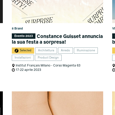
8 Brand
V
Constance Guisset annuncia
Evento 2023
la sua festa a sorpresa!
b
Selected
Architettura
Arredo
Illuminazione
Installazioni
Product Design
Institut Français Milano - Corso Magenta 63
17-22 aprile 2023