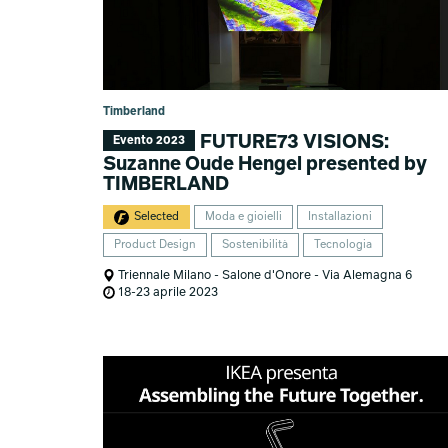
Timberland
FUTURE73 VISIONS:
Evento 2023
Suzanne Oude Hengel presented by
TIMBERLAND
Selected
Moda e gioielli
Installazioni
Product Design
Sostenibilità
Tecnologia
Triennale Milano - Salone d'Onore - Via Alemagna 6
18-23 aprile 2023