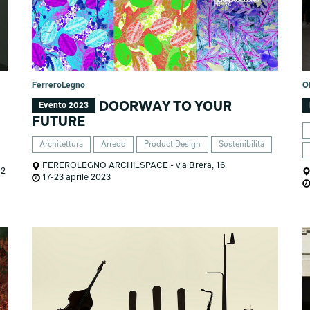
FerreroLegno
O
DOORWAY TO YOUR
Evento 2023
FUTURE
Architettura
Arredo
Product Design
Sostenibilità
FEREROLEGNO ARCHI_SPACE - via Brera, 16
 2
17-23 aprile 2023