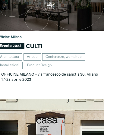
fficine Milano
CULT!
Evento 2023
Architettura
Arredo
Conferenze, workshop
Installazioni
Product Design
OFFICINE MILANO - via francesco de sanctis 30, Milano
17-23 aprile 2023