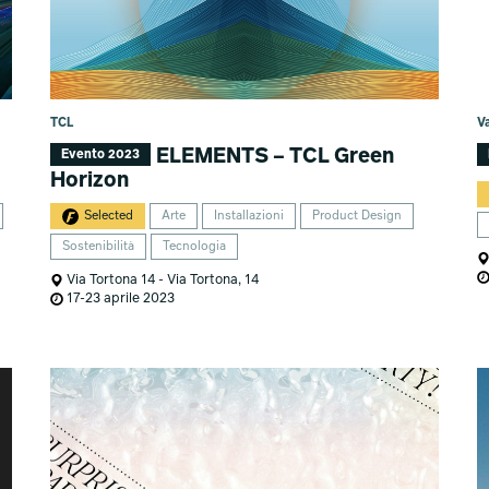
TCL
V
ELEMENTS – TCL Green
Evento 2023
Horizon
Selected
Arte
Installazioni
Product Design
Sostenibilità
Tecnologia
Via Tortona 14 - Via Tortona, 14
17-23 aprile 2023