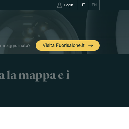
IT
EN
Login
one aggiornata?
Visita Fuorisalone.it
a la mappa e i