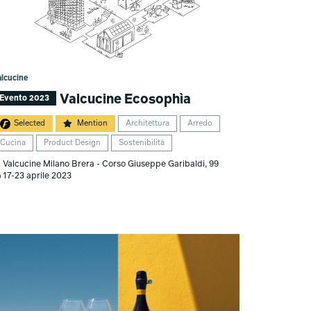
alcucine
Valcucine Ecosophìa
Evento 2023
Selected
Mention
Architettura
Arredo
Cucina
Product Design
Sostenibilità
Valcucine Milano Brera - Corso Giuseppe Garibaldi, 99
17-23 aprile 2023