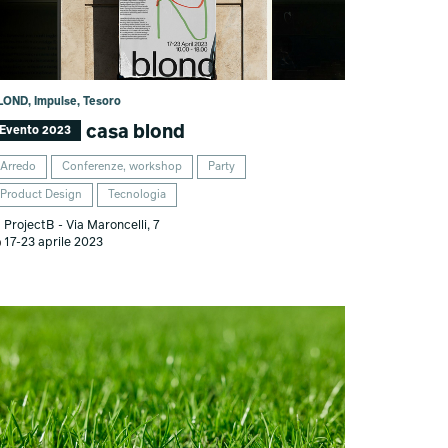
LOND, Impulse, Tesoro
casa blond
Evento 2023
Arredo
Conferenze, workshop
Party
Product Design
Tecnologia
ProjectB - Via Maroncelli, 7
17-23 aprile 2023