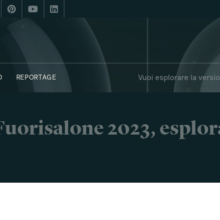
Vuoi esplorare la versi
D
REPORTAGE
FUORIPOSTO
i Fuorisalone 2023, esplor