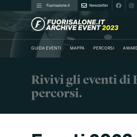
Fuorisalone.it
Newsletter
FUORISALONE.IT
GUIDA EVENTI
MAPPA
PERCORSI
AWAR
FOTO
MOODBOARD
E.REPORTER
C41 - 
Rivivi gli eventi d
percorsi.