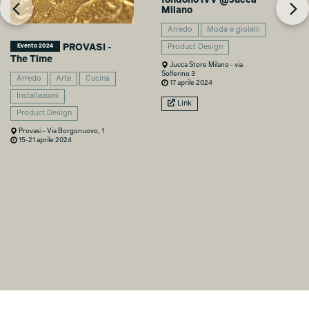
fondono IVV @Jucca
Milano
Arredo
Moda e gioielli
PROVASI -
Evento 2024
Product Design
The Time
Jucca Store Milano - via
Solferino 3
Arredo
Arte
Cucina
17 aprile 2024
Installazioni
Link
Product Design
Provasi - Via Borgonuovo, 1
15-21 aprile 2024