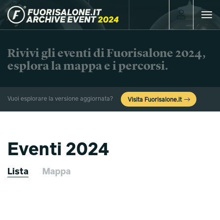
Toggle
navigat
Rivivi gli eventi di Fuorisalone 2024,
esplora la mappa e i percorsi.
Vuoi esplorare la versione aggiornata?
Visita Fuorisalone.it
Eventi 2024
Lista
Mappa