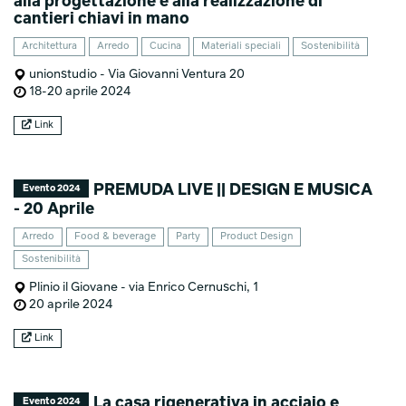
alla progettazione e alla realizzazione di
cantieri chiavi in mano
Architettura
Arredo
Cucina
Materiali speciali
Sostenibilità
unionstudio - Via Giovanni Ventura 20
18-20 aprile 2024
Link
PREMUDA LIVE || DESIGN E MUSICA
Evento 2024
- 20 Aprile
Arredo
Food & beverage
Party
Product Design
Sostenibilità
Plinio il Giovane - via Enrico Cernuschi, 1
20 aprile 2024
Link
La casa rigenerativa in acciaio e
Evento 2024