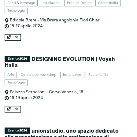
Food & beverage
Installazioni
Product Design
Sostenibilità
Tecnologia
Edicola Brera - Via Brera angolo via Fiori Chiari
15-17 aprile 2024
Link
DESIGNING EVOLUTION | Voyah
Evento 2024
Italia
Arte
Conferenze, workshop
Installazioni
Sostenibilità
Tecnologia
Palazzo Serbelloni - Corso Venezia, 16
16-19 aprile 2024
Link
unionstudio, uno spazio dedicato
Evento 2024