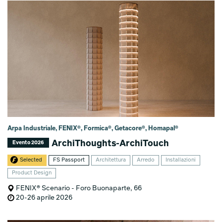
Arpa Industriale, FENIX®, Formica®, Getacore®, Homapal®
ArchiThoughts-ArchiTouch
Evento 2026
Selected
FS Passport
Architettura
Arredo
Installazioni
Product Design
FENIX® Scenario - Foro Buonaparte, 66
20-26 aprile 2026