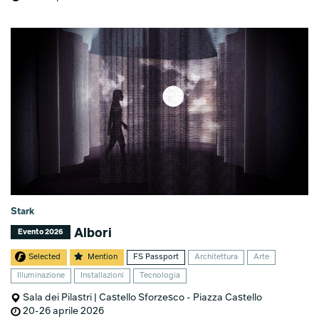
Stark
Albori
Evento 2026
Selected
Mention
FS Passport
Architettura
Arte
Illuminazione
Installazioni
Tecnologia
Sala dei Pilastri | Castello Sforzesco - Piazza Castello
20-26 aprile 2026