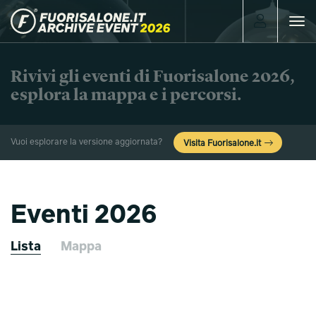
Toggle
navigat
Rivivi gli eventi di Fuorisalone 2026,
esplora la mappa e i percorsi.
Vuoi esplorare la versione aggiornata?
Visita Fuorisalone.it
Eventi 2026
Lista
Mappa