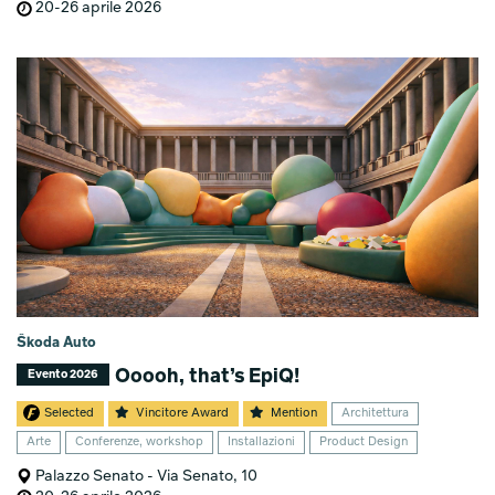
20-26 aprile 2026
Škoda Auto
Ooooh, that’s EpiQ!
Evento 2026
Selected
Vincitore Award
Mention
Architettura
Arte
Conferenze, workshop
Installazioni
Product Design
Palazzo Senato - Via Senato, 10