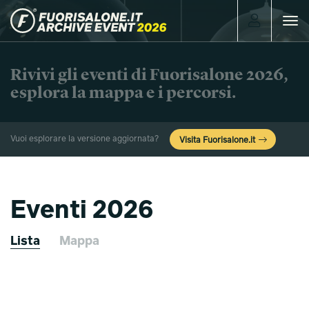
Toggle
navigat
Rivivi gli eventi di Fuorisalone 2026,
esplora la mappa e i percorsi.
Vuoi esplorare la versione aggiornata?
Visita Fuorisalone.it
Eventi 2026
Lista
Mappa