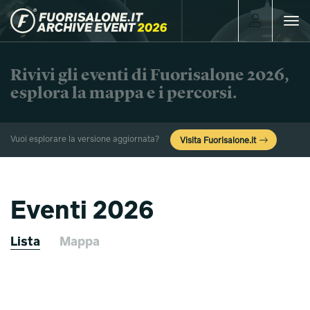
Toggle
navigat
Rivivi gli eventi di Fuorisalone 2026,
esplora la mappa e i percorsi.
Vuoi esplorare la versione aggiornata?
Visita Fuorisalone.it
Eventi 2026
Lista
Mappa