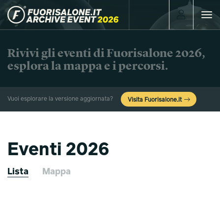
Toggle
navigat
Rivivi gli eventi di Fuorisalone 2026,
esplora la mappa e i percorsi.
Vuoi esplorare la versione aggiornata?
Visita Fuorisalone.it
Eventi 2026
Lista
Mappa