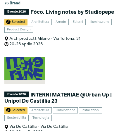
76 Brand
Fòco. Living notes by Studiopepe
Evento 2026
Selected
Architettura
Arredo
Esterni
Illuminazione
Product Design
Archiproducts Milano - Via Tortona, 31
20-26 aprile 2026
INTERNI MATERIAE @Urban Up |
Evento 2026
Unipol De Castillia 23
Selected
Architettura
Illuminazione
Installazioni
Sostenibilità
Tecnologia
Via De Castillia - Via De Castillia