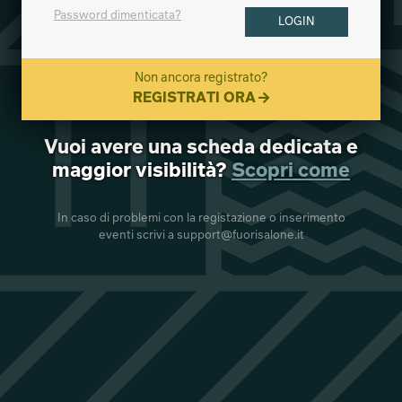
Password dimenticata?
LOGIN
Non ancora registrato?
REGISTRATI ORA
Vuoi avere una scheda dedicata e
maggior visibilità?
Scopri come
In caso di problemi con la registazione o inserimento
eventi scrivi a support@fuorisalone.it