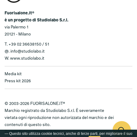
Fuorisalone.it®
è un progetto di Studiolabo S.r.l.
via Palermo 1
20121 - Milano
T.
+39 02 36638150 / 51
@.
info@studiolabo.it
W.
www.studiolabo.it
Media kit
Press kit 2026
© 2003-2026 FUORISALONE.IT®
Marchio registrato da Studiolabo S.r.l. È severamente
vietata ogni riproduzione non autorizzata del marchio e dei
contenuti di questo sito.
Privacy Policy
-
Cookies Policy
— Questo sito utilizza cookie tecnici, anche di terze parti, per migliorare il suo