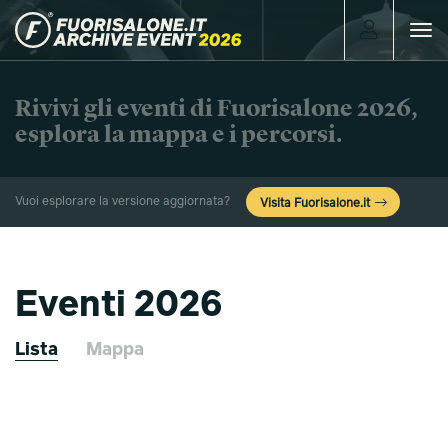
Toggle
navigat
Rivivi gli eventi di Fuorisalone 2026,
esplora la mappa e i percorsi.
Vuoi esplorare la versione aggiornata?
Visita Fuorisalone.it
Eventi 2026
Lista
Mappa