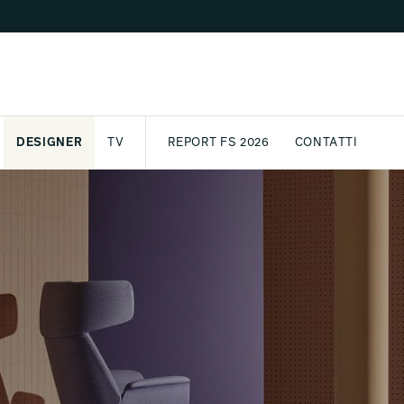
DESIGNER
TV
REPORT FS 2026
CONTATTI
GETTO
ASSPORT
AWARD
ARCHIVIO
PARTNER
INTERNATIONAL
NEWSLETTE