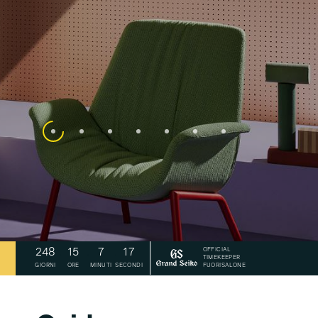
OFFICIAL
248
.
15
.
7
.
14
TIMEKEEPER
FUORISALONE
GIORNI
ORE
MINUTI
SECONDI