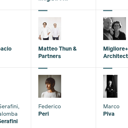
acio
Matteo Thun &
Migliore
Partners
Architec
erafini,
Federico
Marco
alomba
Peri
Piva
erafini