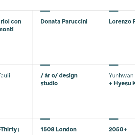
riol con
Donata Paruccini
Lorenzo 
monti
auli
/ àr o/ design
Yunhwan 
studio
+ Hyesu 
Thirty）
1508 London
2050+