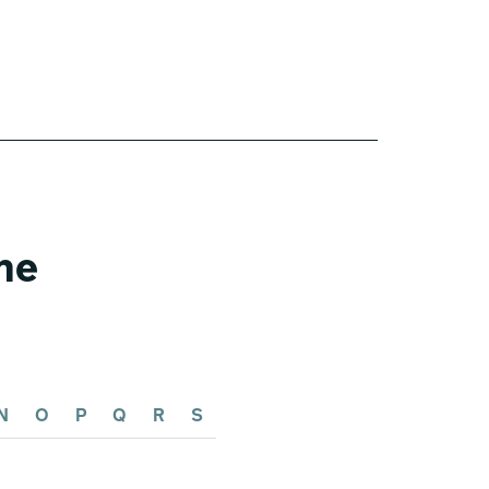
one
N
O
P
Q
R
S