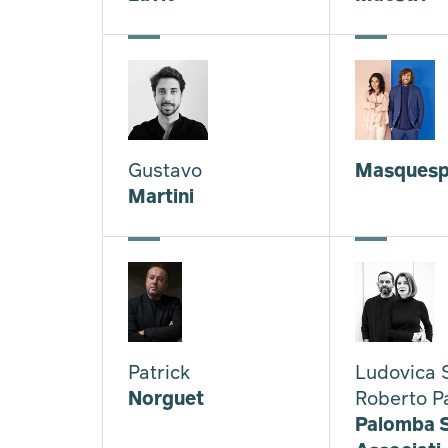
Gustavo
Masquesp
Martini
Patrick
Ludovica S
Norguet
Roberto P
Palomba S