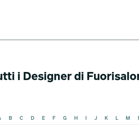
tti i Designer di Fuorisal
A
B
C
D
E
F
G
H
I
J
K
L
M