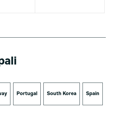
pali
way
Portugal
South Korea
Spain