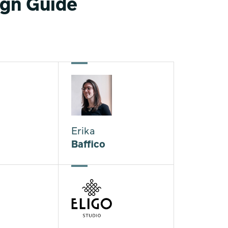
ign Guide
Erika
Baffico