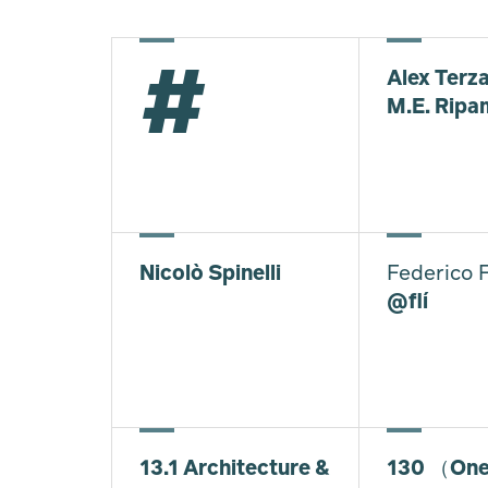
#
Alex Terza
M.E. Ripa
Nicolò Spinelli
Federico F
@flí
13.1 Architecture &
130 （One