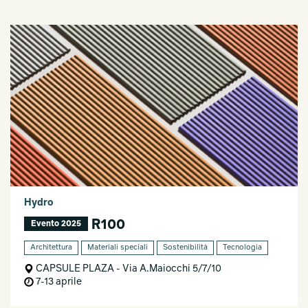
Hydro
R100
Evento 2025
Architettura
Materiali speciali
Sostenibilità
Tecnologia
CAPSULE PLAZA - Via A.Maiocchi 5/7/10
7-13 aprile