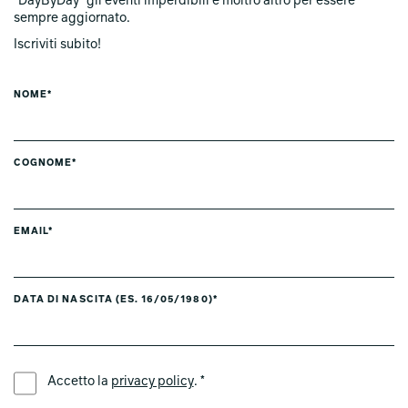
"DayByDay" gli eventi imperdibili e moltro altro per essere
sempre aggiornato.
Iscriviti subito!
NOME*
COGNOME*
EMAIL*
DATA DI NASCITA (ES. 16/05/1980)*
LINGUA PREFERITA *
Accetto la
privacy policy
. *