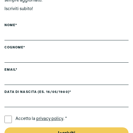
sempre aggiornato.
Iscriviti subito!
NOME*
COGNOME*
EMAIL*
DATA DI NASCITA (ES. 16/05/1980)*
LINGUA PREFERITA *
Accetto la
privacy policy
. *