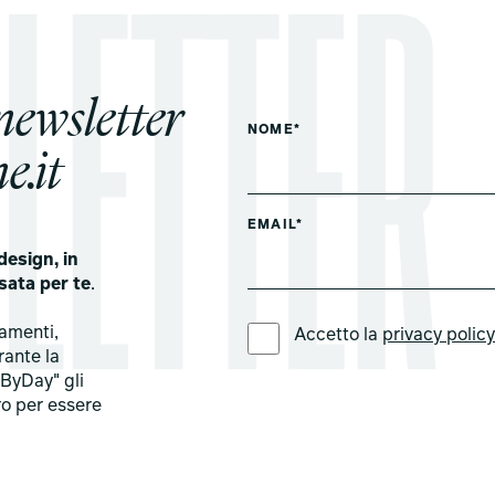
 newsletter
NOME*
e.it
EMAIL*
design, in
sata per te
.
LINGUA PREFERITA *
tamenti,
Accetto la
privacy polic
rante la
ByDay" gli
ro per essere