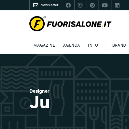
Newsletter
FUORISALONE.IT
MAGAZINE
AGENDA
INFO
BRAND
MILANO
MILANO DESIGN AGENDA
COS'È FUORISALONE
DESIGN
LIFESTYLE
TEMA
WORLD DESIGN EVENTS
MEDIA KIT
ESSERE PRO
P
Designer
Ju