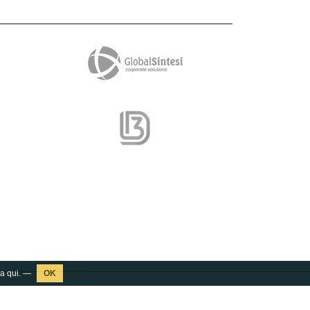
ca
qui
. —