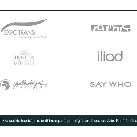
lizza cookie tecnici, anche di terze parti, per migliorare il suo servizio. Per info clic