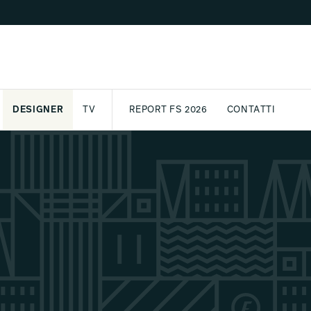
DESIGNER
TV
REPORT FS 2026
CONTATTI
GETTO
ASSPORT
AWARD
ARCHIVIO
PARTNER
INTERNATIONAL
NEWSLETTE