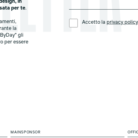
design, in
sata per te
.
LINGUA PREFERITA *
tamenti,
Accetto la
privacy polic
rante la
ByDay" gli
ro per essere
MAINSPONSOR
OFFI