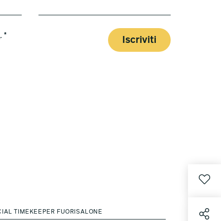
y
. *
Iscriviti
CIAL TIMEKEEPER FUORISALONE