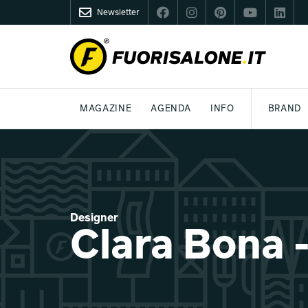
Newsletter
FUORISALONE.IT
MAGAZINE
AGENDA
INFO
BRAND
MILANO
MILANO DESIGN AGENDA
COS'È FUORISALONE
DESIGN
LIFESTYLE
TEMA
WORLD DESIGN EVENTS
MEDIA KIT
ESSERE PRO
P
Designer
Clara Bona 