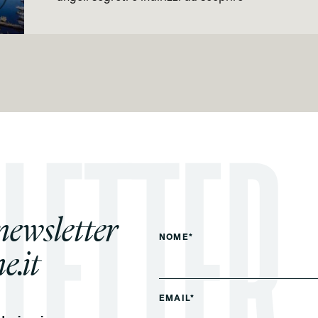
 newsletter
NOME*
e.it
EMAIL*