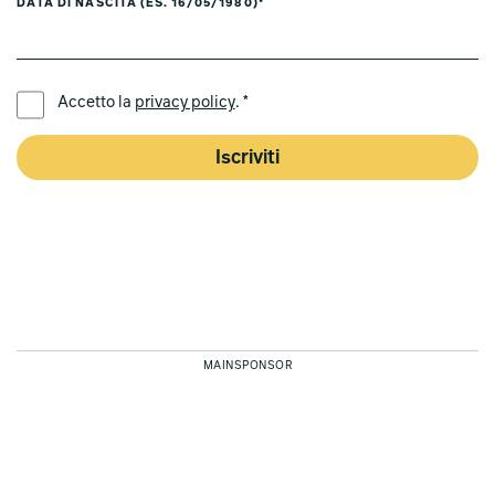
DATA DI NASCITA (ES. 16/05/1980)*
LINGUA PREFERITA *
Accetto la
privacy policy
. *
Iscriviti
MAINSPONSOR