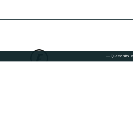
— Questo sito uti
Fuorisalone.it®
è un progetto di Studiolabo S.r.l.
via Palermo 1
20121 - Milano
T.
+39 02 36638150 / 51
@.
info@studiolabo.it
W.
www.studiolabo.it