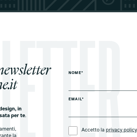
 newsletter
NOME*
e.it
EMAIL*
design, in
sata per te
.
LINGUA PREFERITA *
tamenti,
Accetto la
privacy polic
rante la