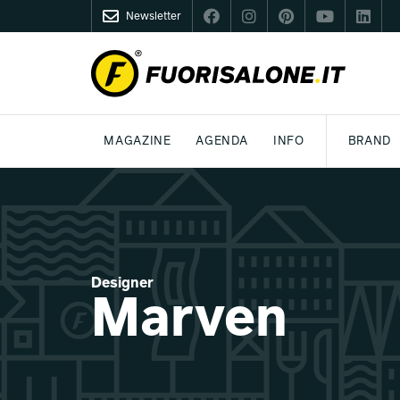
Newsletter
FUORISALONE.IT
MAGAZINE
AGENDA
INFO
BRAND
MILANO
MILANO DESIGN AGENDA
COS'È FUORISALONE
DESIGN
LIFESTYLE
TEMA
WORLD DESIGN EVENTS
MEDIA KIT
ESSERE PRO
P
Designer
Marven