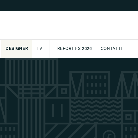
DESIGNER
TV
REPORT FS 2026
CONTATTI
GETTO
ASSPORT
AWARD
ARCHIVIO
PARTNER
INTERNATIONAL
NEWSLETTE