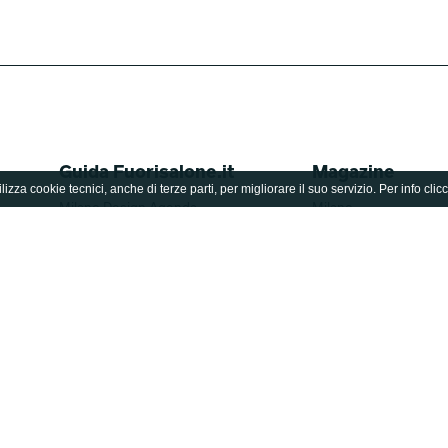
Guida Fuorisalone.it
Magazine
lizza cookie tecnici, anche di terze parti, per migliorare il suo servizio. Per info clic
Milano Design Agenda
Milano
World Design Events
Design
Moodboard
Lifestyle
Fuorisalone Award 2026
Fuorisalone 2026
Brand
Essere Progetto
Designer
Archivio
Edizioni
Fuorisalone TV