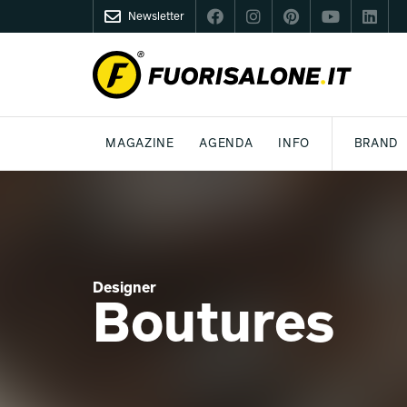
Newsletter
FUORISALONE.IT
MAGAZINE
AGENDA
INFO
BRAND
MILANO
MILANO DESIGN AGENDA
COS'È FUORISALONE
DESIGN
LIFESTYLE
TEMA
WORLD DESIGN EVENTS
MEDIA KIT
ESSERE PRO
P
Designer
Boutures