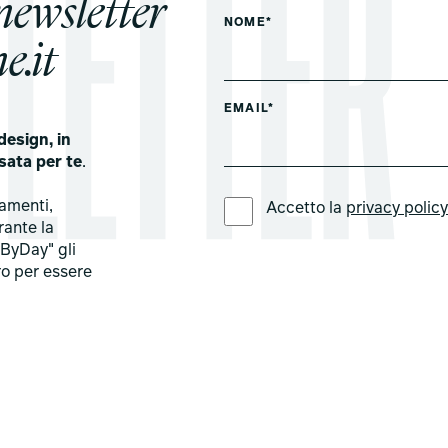
 newsletter
NOME*
e.it
EMAIL*
design, in
sata per te
.
LINGUA PREFERITA *
tamenti,
Accetto la
privacy polic
rante la
ByDay" gli
ro per essere