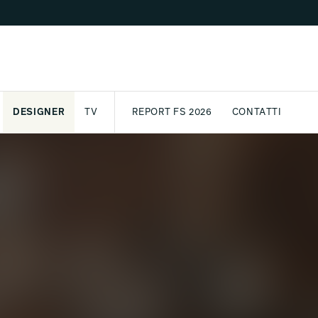
DESIGNER
TV
REPORT FS 2026
CONTATTI
GETTO
ASSPORT
AWARD
ARCHIVIO
PARTNER
INTERNATIONAL
NEWSLETTE