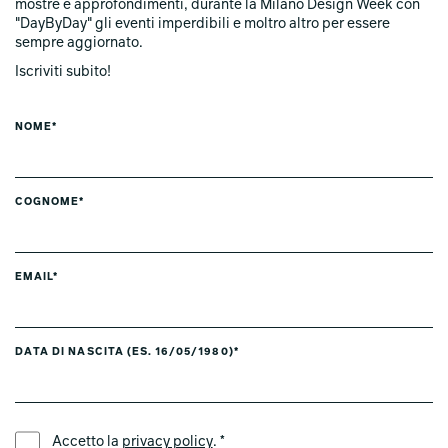
mostre e approfondimenti, durante la Milano Design Week con
"DayByDay" gli eventi imperdibili e moltro altro per essere
sempre aggiornato.
Iscriviti subito!
NOME*
COGNOME*
EMAIL*
DATA DI NASCITA (ES. 16/05/1980)*
LINGUA PREFERITA *
Accetto la
privacy policy
. *