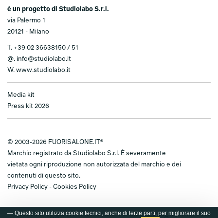
è un progetto di Studiolabo S.r.l.
via Palermo 1
20121 - Milano
T.
+39 02 36638150 / 51
@.
info@studiolabo.it
W.
www.studiolabo.it
Media kit
Press kit 2026
© 2003-2026 FUORISALONE.IT®
Marchio registrato da Studiolabo S.r.l. È severamente
vietata ogni riproduzione non autorizzata del marchio e dei
contenuti di questo sito.
Privacy Policy
-
Cookies Policy
— Questo sito utilizza cookie tecnici, anche di terze parti, per migliorare il suo