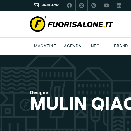
Newsletter
FUORISALONE.IT
MAGAZINE
AGENDA
INFO
BRAND
MILANO
MILANO DESIGN AGENDA
COS'È FUORISALONE
DESIGN
LIFESTYLE
TEMA
WORLD DESIGN EVENTS
MEDIA KIT
ESSERE PRO
P
Designer
MULIN QIA