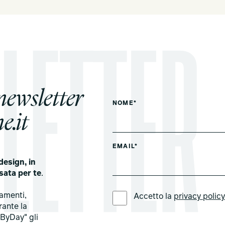
 newsletter
NOME*
e.it
EMAIL*
design, in
sata per te
.
LINGUA PREFERITA *
tamenti,
Accetto la
privacy polic
rante la
ByDay" gli