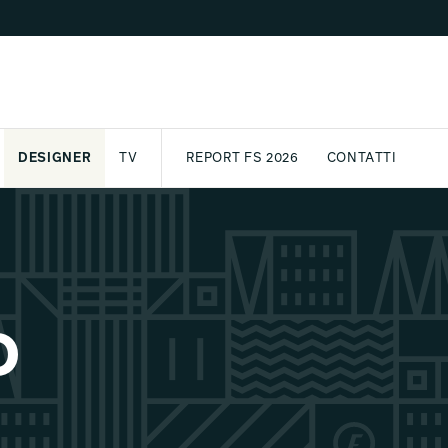
DESIGNER
TV
REPORT FS 2026
CONTATTI
GETTO
ASSPORT
AWARD
ARCHIVIO
PARTNER
INTERNATIONAL
NEWSLETTE
O