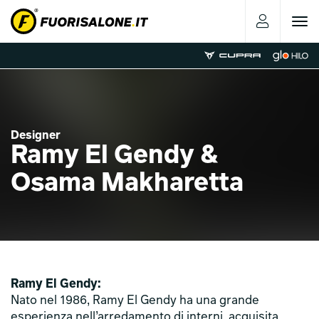
Toggle
navigat
Designer
Ramy El Gendy &
Osama Makharetta
Ramy El Gendy:
Nato nel 1986, Ramy El Gendy ha una grande
esperienza nell’arredamento di interni, acquisita