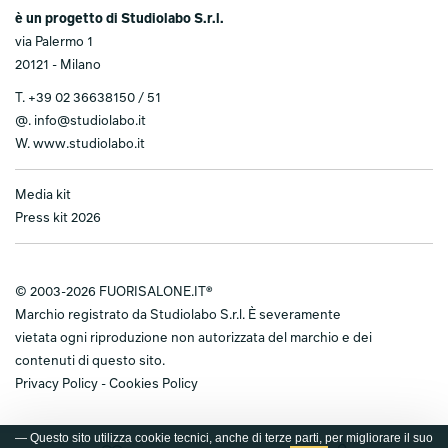
è un progetto di Studiolabo S.r.l.
via Palermo 1
20121 - Milano
T.
+39 02 36638150 / 51
@.
info@studiolabo.it
W.
www.studiolabo.it
Media kit
Press kit 2026
© 2003-2026 FUORISALONE.IT®
Marchio registrato da Studiolabo S.r.l. È severamente
vietata ogni riproduzione non autorizzata del marchio e dei
contenuti di questo sito.
Privacy Policy
-
Cookies Policy
— Questo sito utilizza cookie tecnici, anche di terze parti, per migliorare il suo