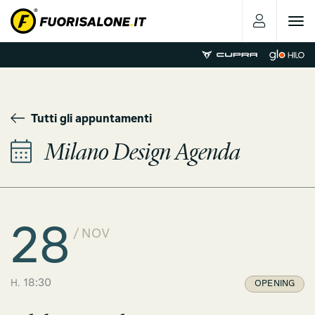
Toggle
navigat
Tutti gli appuntamenti
Milano Design Agenda
28
/ NOV
18:30
OPENING
H.