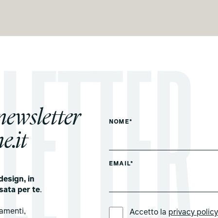
 newsletter
NOME*
e.it
EMAIL*
design, in
sata per te
.
LINGUA PREFERITA *
tamenti,
Accetto la
privacy polic