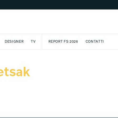
DESIGNER
TV
REPORT FS 2026
CONTATTI
GETTO
ASSPORT
AWARD
ARCHIVIO
PARTNER
INTERNATIONAL
NEWSLETTE
etsak