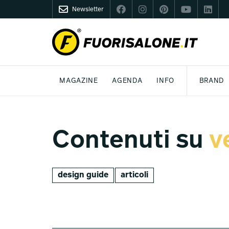
Newsletter
FUORISALONE.IT
MAGAZINE
AGENDA
INFO
BRAND
MILANO
MILANO DESIGN AGENDA
COS'È FUORISALONE
DESIGN
LIFESTYLE
TEMA
WORLD DESIGN EVENTS
MEDIA KIT
ESSERE PRO
P
Contenuti su
v
design guide
articoli