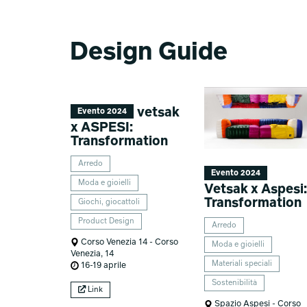
Design Guide
vetsak
Evento 2024
x ASPESI:
Transformation
Arredo
Evento 2024
Moda e gioielli
Vetsak x Aspesi
Transformation
Giochi, giocattoli
Product Design
Arredo
Corso Venezia 14 - Corso
Moda e gioielli
Venezia, 14
Materiali speciali
16-19 aprile
Sostenibilità
Link
Spazio Aspesi - Corso