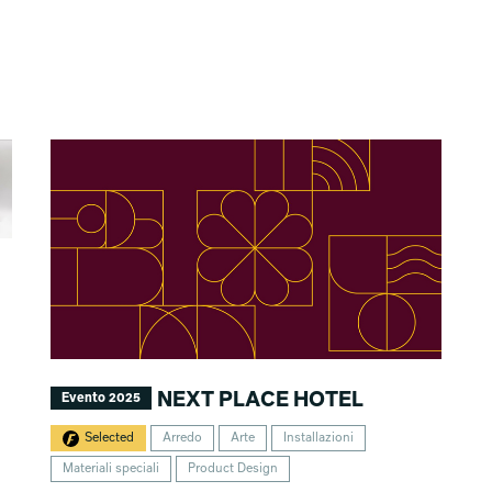
:
NEXT PLACE HOTEL
Evento 2025
Selected
Arredo
Arte
Installazioni
Materiali speciali
Product Design