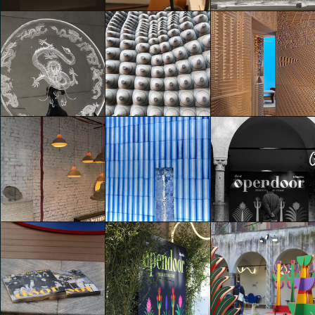
mg12 : NEW DESIGN -
mg12 : NEW DESIGN -
NEW OBJECTS
NEW OBJECTS
Illusion City
Marco Brigenti
Marco Brigenti
Marco Brigenti
Illusion City
Deus ex Machina
Deus ex Machina
Marco Brigenti
Marco Brigenti
Marco Brigenti
Jack Brandsma - Fibre
Fever!
MoscaPartners Variations
Opendoor
Marco Brigenti
Marco Brigenti
Marco Brigenti