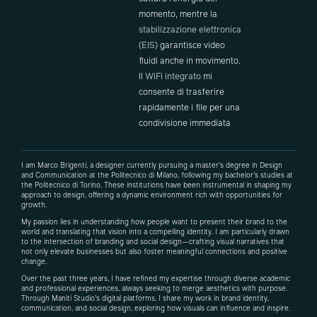
momento, mentre la
stabilizzazione elettronica
(EIS)
garantisce video
fluidi anche in movimento.
Il
WiFi integrato
mi
consente di trasferire
rapidamente i file per una
condivisione immediata
I am Marco Brigenti, a designer currently pursuing a master’s degree in Design
and Communication at the Politecnico di Milano, following my bachelor’s studies at
the Politecnico di Torino. These institutions have been instrumental in shaping my
approach to design, offering a dynamic environment rich with opportunities for
growth.
My passion lies in understanding how people want to present their brand to the
world and translating that vision into a compelling identity. I am particularly drawn
to the intersection of branding and social design—crafting visual narratives that
not only elevate businesses but also foster meaningful connections and positive
change.
Over the past three years, I have refined my expertise through diverse academic
and professional experiences, always seeking to merge aesthetics with purpose.
Through Maniti Studio’s digital platforms, I share my work in brand identity,
communication, and social design, exploring how visuals can influence and inspire.