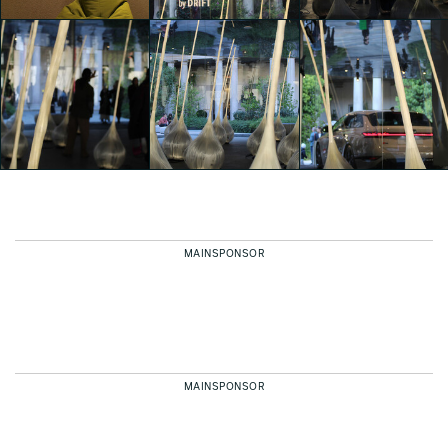
Marco Brigenti
Marco Brigenti
Marco Brigenti
Interni Cre-Action
Interni Cre-Action
Zanotta - New Collection
presents Audi House of
presents Audi House of
2025
Progress - Flexability
Progress - Flexability
Marco Brigenti
Marco Brigenti
Marco Brigenti
MAINSPONSOR
Interni Cre-Action
Interni Cre-Action
Interni Cre-Action
presents Audi House of
presents Audi House of
presents Audi House of
Progress - Flexability
Progress - Flexability
Progress - Flexability
Marco Brigenti
Marco Brigenti
Marco Brigenti
MAINSPONSOR