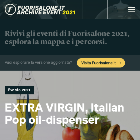
Toggle
navigat
Rivivi gli eventi di Fuorisalone 2021,
esplora la mappa e i percorsi.
Vuoi esplorare la versione aggiornata?
Visita Fuorisalone.it
Evento 2021
EXTRA VIRGIN, Italian
Pop oil-dispenser