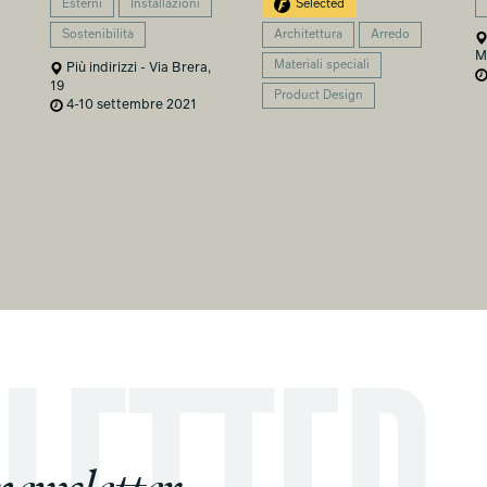
Esterni
Installazioni
Selected
Sostenibilità
Architettura
Arredo
M
Materiali speciali
Più indirizzi - Via Brera,
19
Product Design
4-10 settembre 2021