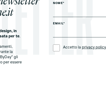
 newsletter
NOME*
e.it
EMAIL*
design, in
sata per te
.
LINGUA PREFERITA *
tamenti,
Accetto la
privacy polic
rante la
ByDay" gli
ro per essere