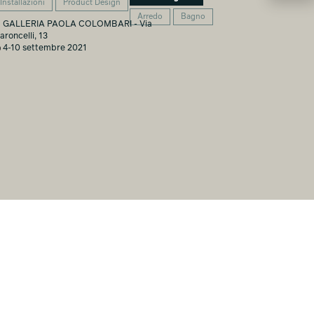
Installazioni
Product Design
Arredo
Bagno
GALLERIA PAOLA COLOMBARI - Via
aroncelli, 13
4-10 settembre 2021