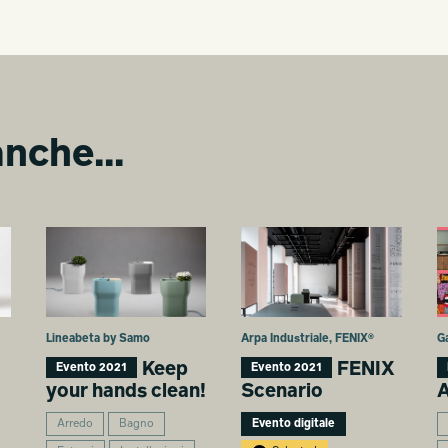
nche...
Lineabeta by Samo
Arpa Industriale, FENIX®
Ga
Keep
FENIX
Evento 2021
Evento 2021
your hands clean!
Scenario
A
Arredo
Bagno
Evento digitale