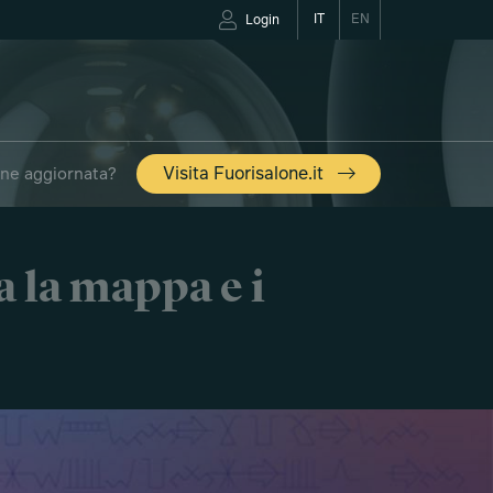
IT
EN
Login
one aggiornata?
Visita Fuorisalone.it
a la mappa e i