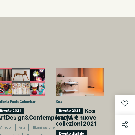
lleria Paola Colombari
Kos
Kos
Evento 2021
Evento 2021
rtDesign&ContemporaryArt
lancia le nuove
collezioni 2021
Arredo
Arte
Illuminazione
Evento digitale