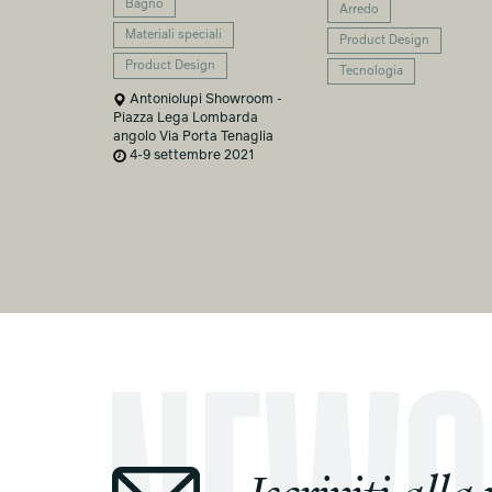
Bagno
Arredo
Materiali speciali
Product Design
Product Design
Tecnologia
Antoniolupi Showroom -
Piazza Lega Lombarda
angolo Via Porta Tenaglia
4-9 settembre 2021