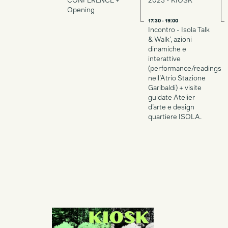
CONFERENCE +
2023 - KIOSK
Opening
17:30 - 19:00
Incontro - Isola Talk
& Walk’, azioni
dinamiche e
interattive
(performance/readings
nell’Atrio Stazione
Garibaldi) + visite
guidate Atelier
d’arte e design
quartiere ISOLA.