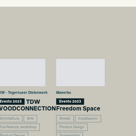
DW - Tegernseer Dielenwerk
Manerba
TDW
Evento 2023
Evento 2023
WOODCONNECTION
Freedom Space
Architettura
Arte
Arredo
Installazioni
Conferenze, workshop
Product Design
Product Design
Sostenibilità