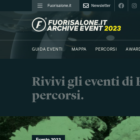
Fuorisalone.it
Newsletter
FUORISALONE.IT
GUIDA EVENTI
MAPPA
PERCORSI
AWAR
FOTO
MOODBOARD
E.REPORTER
C41 - 
Rivivi gli eventi d
percorsi.
Evento 2023