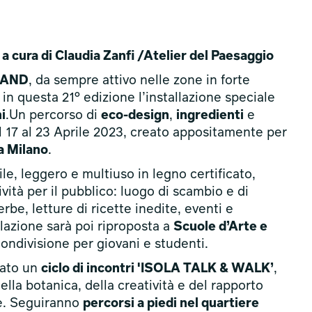
cura di Claudia Zanfi /Atelier del Paesaggio
LAND
, da sempre attivo nelle zone in forte
n questa 21° edizione l’installazione speciale
i
.Un percorso di
eco-design
,
ingredienti
e
 17 al 23 Aprile 2023, creato appositamente per
la Milano
.
ile, leggero e multiuso in legno certificato,
ività per il pubblico: luogo di scambio e di
rbe, letture di ricette inedite, eventi e
llazione sarà poi riproposta a
Scuole d’Arte e
ondivisione per giovani e studenti.
zato un
ciclo di incontri 'ISOLA TALK & WALK’
,
ella botanica, della creatività e del rapporto
re. Seguiranno
percorsi a piedi nel quartiere