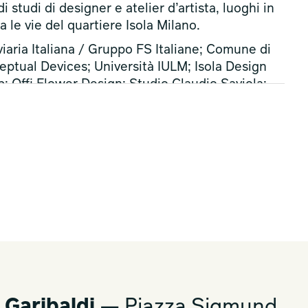
i studi di designer e atelier d’artista, luoghi in
a le vie del quartiere Isola Milano.
ia Italiana / Gruppo FS Italiane; Comune di
ptual Devices; Università IULM; Isola Design
b; Offi Flower Design; Studio Claudio Saviola;
 Garibaldi
— Piazza Sigmund