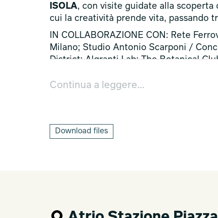
ISOLA
, con visite guidate alla scoperta d
cui la creatività prende vita, passando tr
IN COLLABORAZIONE CON: Rete Ferroviar
Milano; Studio Antonio Scarponi / Conce
District; Algranti Lab; The Botanical Clu
Vivai Coccetti; Artribune
Continua a leggere...
Download files
Atrio Stazione Piazza