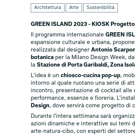
Architettura
Arte
Sostenibilità
GREEN ISLAND 2023 - KIOSK Progetto a 
Il programma internazionale
GREEN
IS
espansione culturale e urbana, propone i
realizzata dal designer
Antonio Scarpon
botanica
per la Milano Design Week, dal
la
Stazione di Porta Garibaldi, Zona Iso
L’idea è un
chiosco-cucina pop-up
, mob
intorno al quale ruotano una serie di att
incontro, presentazione di cocktail alle e
performance, essenze e fioreria. L’insta
Design
, dove servirà come progetto di c
Durante l'intera settimana sarà organiz
azioni dinamiche e interattive sui temi d
arte-natura-cibo, con esperti del setto