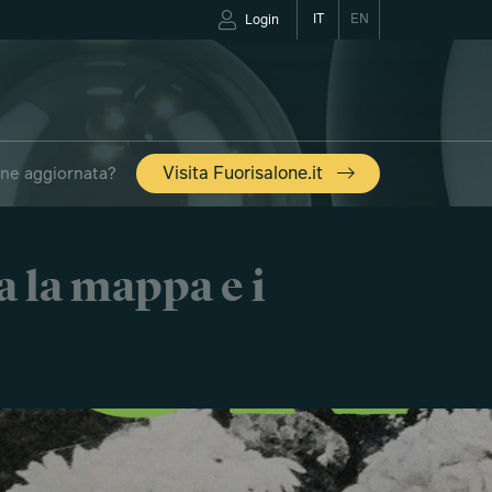
IT
EN
Login
one aggiornata?
Visita Fuorisalone.it
a la mappa e i