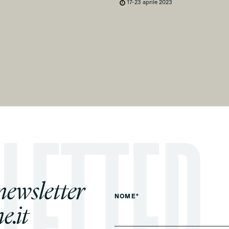
17-23 aprile 2023
 newsletter
NOME*
e.it