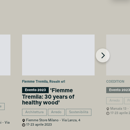
PRESENTAZIONE NUOVA
PRESENTAZIONE NUOVA
COLLEZIONE INDOOR-
COLLEZIONE INDOOR-
OUTDOOR 2023
OUTDOOR 2023
Chiara Pica
Chiara Pica
Fiemme Tremila, Rossin srl
COEDITION
'Fiemme
Evento 2023
Evento 2023
Tremila: 30 years of
Arredo
P
healthy wood'
e
Marsala 13 - 
Architettura
Arredo
Sostenibilità
17-23 aprile 
Fiemme Store Milano - Via Lanza, 4
i - Via
17-23 aprile 2023