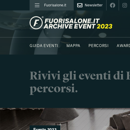
Fuorisalone.it
Newsletter
FUORISALONE.IT
GUIDA EVENTI
MAPPA
PERCORSI
AWAR
FOTO
MOODBOARD
E.REPORTER
C41 - 
Rivivi gli eventi d
percorsi.
Evento 2023