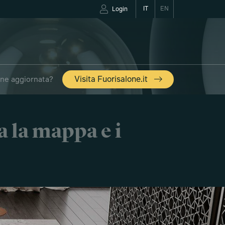
IT
EN
Login
one aggiornata?
Visita Fuorisalone.it
a la mappa e i