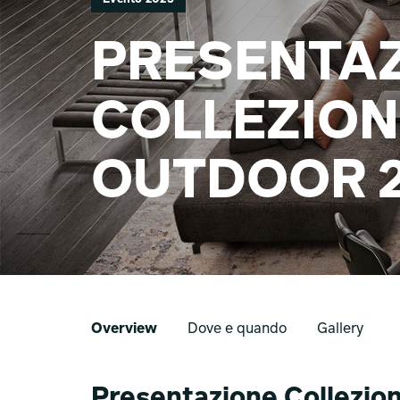
PRESENTA
COLLEZION
OUTDOOR 
Overview
Dove e quando
Gallery
Presentazione Collezion