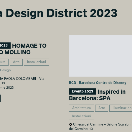
ra Design District 2023
PRESENTAZIONE NUOVA
PRESENTAZIONE NUOVA
COLLEZIONE INDOOR-
COLLEZIONE INDOOR-
OUTDOOR 2023
OUTDOOR 2023
Chiara Ferramosca
Chiara Pica
HOMAGE TO
2023
O MOLLINO
tura
Arte
Installazioni
 Design
IA PAOLA COLOMBARI - Via
BCD - Barcelona Centre de Disseny
, 13
rile 2023
Inspired in
Evento 2023
Barcelona: SPA
Architettura
Arte
Illuminazion
Installazioni
Chiesa del Carmine – Salone Scalabrin
del Carmine, 10