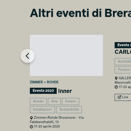
Altri eventi di Bre
PRESENTAZIONE NUOVA
COLLEZIONE INDOOR-
OUTDOOR 2023
Chiara Ferramosca
Evento 
CARL
Architet
Product
GALLER
ZIMMER + ROHDE
Maroncelli
17-23 ap
Inner
Evento 2023
Link
Arredo
Arte
Esterni
Installazioni
Sostenibilità
Zimmer+Rohde Showroom - Via
Fatebenefratelli, 13
17-23 aprile 2023