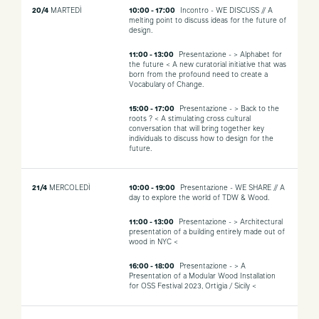
20/4
MARTEDÌ
10:00 - 17:00
Incontro - WE DISCUSS // A
melting point to discuss ideas for the future of
design.
11:00 - 13:00
Presentazione - > Alphabet for
the future < A new curatorial initiative that was
born from the profound need to create a
Vocabulary of Change.
15:00 - 17:00
Presentazione - > Back to the
roots ? < A stimulating cross cultural
conversation that will bring together key
individuals to discuss how to design for the
future.
21/4
MERCOLEDÌ
10:00 - 19:00
Presentazione - WE SHARE // A
day to explore the world of TDW & Wood.
11:00 - 13:00
Presentazione - > Architectural
presentation of a building entirely made out of
wood in NYC <
16:00 - 18:00
Presentazione - > A
Presentation of a Modular Wood Installation
for OSS Festival 2023, Ortigia / Sicily <