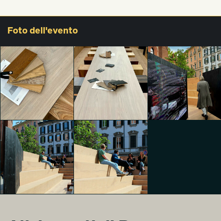
Foto
dell'evento
TDW
TDW
TDW
WOODCONNECTION
WOODCONNECTION
WOODCONNECTIO
Asia Scalia
Asia Scalia
Asia Scalia