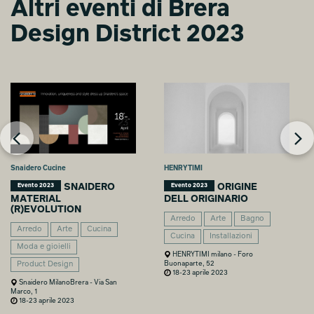
Altri eventi di Brera
TDW
TDW
WOODCONNECTION
WOODCONNECTION
Design District 2023
Luca Andrè Nunez
Luca Andrè Nunez
Cerquera
Cerquera
Snaidero Cucine
HENRYTIMI
SNAIDERO
ORIGINE
Evento 2023
Evento 2023
MATERIAL
DELL ORIGINARIO
(R)EVOLUTION
Arredo
Arte
Bagno
Arredo
Arte
Cucina
Cucina
Installazioni
Moda e gioielli
HENRYTIMI milano - Foro
Buonaparte, 52
Product Design
18-23 aprile 2023
Snaidero MilanoBrera - Via San
Marco, 1
18-23 aprile 2023