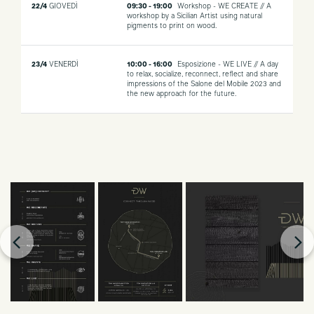
22/4
GIOVEDÌ
09:30 - 19:00
Workshop - WE CREATE // A
workshop by a Sicilian Artist using natural
pigments to print on wood.
23/4
VENERDÌ
10:00 - 16:00
Esposizione - WE LIVE // A day
to relax, socialize, reconnect, reflect and share
impressions of the Salone del Mobile 2023 and
the new approach for the future.