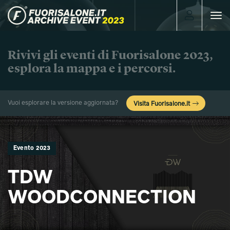
Toggle
navigat
Rivivi gli eventi di Fuorisalone 2023,
esplora la mappa e i percorsi.
Vuoi esplorare la versione aggiornata?
Visita Fuorisalone.it
Evento 2023
TDW
WOODCONNECTION