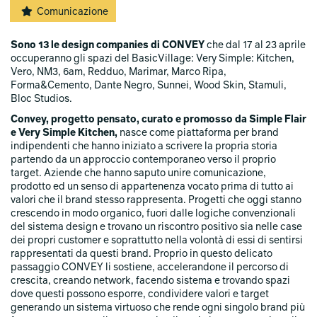
Comunicazione
Sono 13 le design companies di CONVEY
che dal 17 al 23 aprile
occuperanno gli spazi del BasicVillage: Very Simple: Kitchen,
Vero, NM3, 6am, Redduo, Marimar, Marco Ripa,
Forma&Cemento, Dante Negro, Sunnei, Wood Skin, Stamuli,
Bloc Studios.
Convey, progetto pensato, curato e promosso da Simple Flair
e Very Simple Kitchen,
nasce come piattaforma per brand
indipendenti che hanno iniziato a scrivere la propria storia
partendo da un approccio contemporaneo verso il proprio
target. Aziende che hanno saputo unire comunicazione,
prodotto ed un senso di appartenenza vocato prima di tutto ai
valori che il brand stesso rappresenta. Progetti che oggi stanno
crescendo in modo organico, fuori dalle logiche convenzionali
del sistema design e trovano un riscontro positivo sia nelle case
dei propri customer e soprattutto nella volontà di essi di sentirsi
rappresentati da questi brand. Proprio in questo delicato
passaggio CONVEY li sostiene, accelerandone il percorso di
crescita, creando network, facendo sistema e trovando spazi
dove questi possono esporre, condividere valori e target
generando un sistema virtuoso che rende ogni singolo brand più