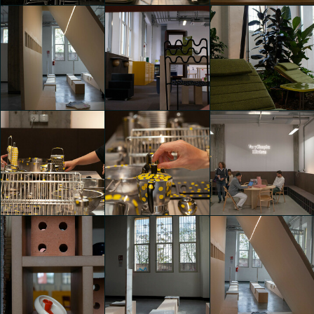
Convey
Convey
Convey
Samuele Paganotti
Anna Galli
Anna Galli
Convey
Convey
Convey
Anna Galli
Anna Galli
Anna Galli
Convey
Convey
Convey
Giulia Corti
Giulia Corti
Giulia Corti