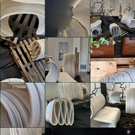
UNICOGGETTO
UNICOGGETTO
UNICOGGETTO
marta andrigo
Cecilia Fassina
Viviana Galloni
UNICOGGETTO
UNICOGGETTO
UNICOGGETTO
Viviana Galloni
Viviana Galloni
Viviana Galloni