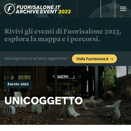
Toggle
navigat
Rivivi gli eventi di Fuorisalone 2023,
esplora la mappa e i percorsi.
Vuoi esplorare la versione aggiornata?
Visita Fuorisalone.it
Evento 2023
UNICOGGETTO