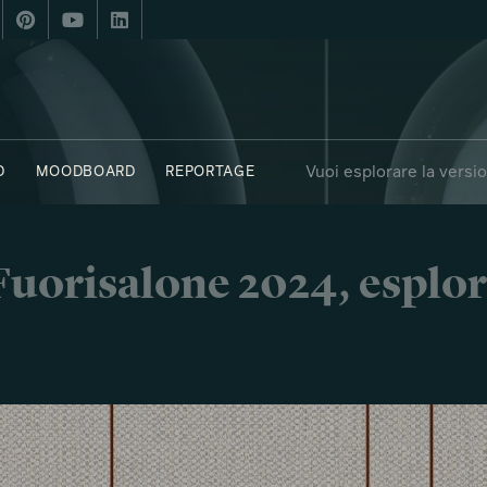
Vuoi esplorare la versi
D
MOODBOARD
REPORTAGE
OBJECTS
SAY WHO X FUORISALONE
i Fuorisalone 2024, esplor