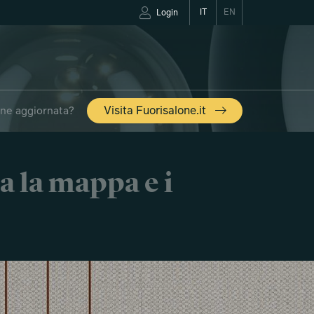
IT
EN
Login
one aggiornata?
Visita Fuorisalone.it
a la mappa e i