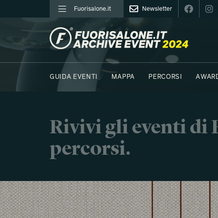
Fuorisalone.it
Newsletter
FUORISALONE.IT
GUIDA EVENTI
MAPPA
PERCORSI
AWAR
FOTO
MOODBOARD
E.REPORTER
C41 - 
Rivivi gli eventi d
percorsi.