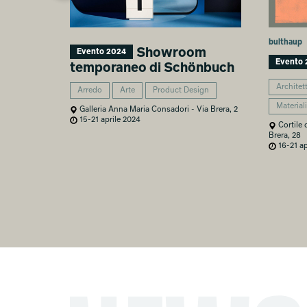
bulthaup
Showroom
Evento 2024
Evento 
temporaneo di Schönbuch
Architet
Arredo
Arte
Product Design
Materiali
Galleria Anna Maria Consadori - Via Brera, 2
15-21 aprile 2024
Cortile 
Brera, 28
16-21 ap