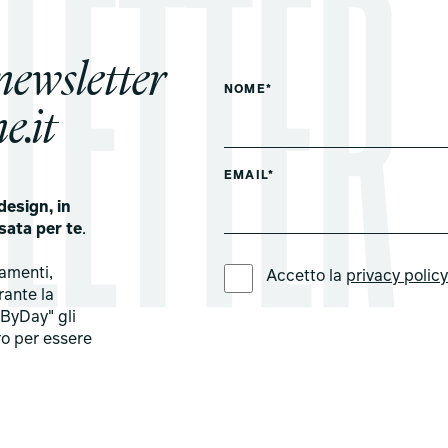
 newsletter
NOME*
e.it
EMAIL*
design, in
sata per te
.
LINGUA PREFERITA *
tamenti,
Accetto la
privacy polic
rante la
ByDay" gli
ro per essere