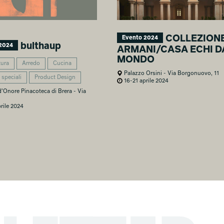
COLLEZION
Evento 2024
bulthaup
2024
ARMANI/CASA ECHI D
MONDO
tura
Arredo
Cucina
Palazzo Orsini - Via Borgonuovo, 11
 speciali
Product Design
16-21 aprile 2024
d'Onore Pinacoteca di Brera - Via
rile 2024