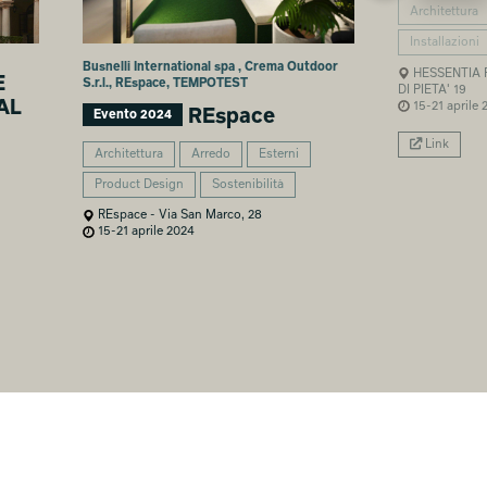
Architettura
Installazioni
Busnelli International spa , Crema Outdoor
HESSENTIA 
E
S.r.l., REspace, TEMPOTEST
DI PIETA' 19
AL
15-21 aprile 
REspace
Evento 2024
Link
Architettura
Arredo
Esterni
Product Design
Sostenibilità
REspace - Via San Marco, 28
15-21 aprile 2024