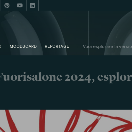
Vuoi esplorare la versi
D
MOODBOARD
REPORTAGE
OBJECTS
SAY WHO X FUORISALONE
i Fuorisalone 2024, esplor