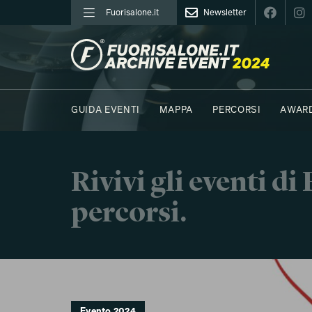
Fuorisalone.it
Newsletter
FUORISALONE.IT
GUIDA EVENTI
MAPPA
PERCORSI
AWAR
FOTO
MOODBOARD
E.REPORTER
C41 - 
Rivivi gli eventi d
percorsi.
Evento 2024