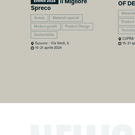
Il Migliore
Evento 2024
OF D
Spreco
Materiali
Arredo
Materiali speciali
Product
Moda e gioielli
Product Design
Tecnolo
Sostenibilità
CUPRA G
Susurro - Via Verdi, 5
15-21 ap
15-21 aprile 2024