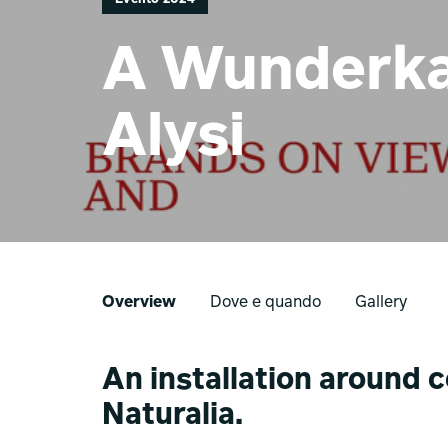
A Wunderk
Alysi
Overview
Dove e quando
Gallery
An installation around c
Naturalia.