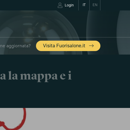
IT
EN
Login
one aggiornata?
Visita Fuorisalone.it
a la mappa e i