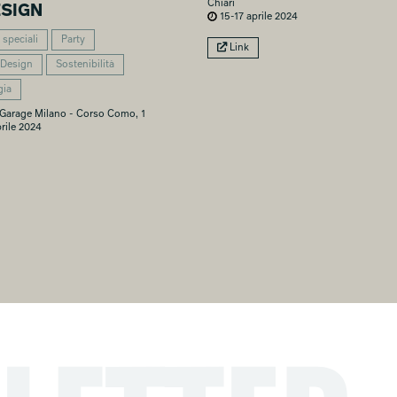
Chiari
ESIGN
15-17 aprile 2024
 speciali
Party
Link
 Design
Sostenibilità
gia
arage Milano - Corso Como, 1
rile 2024