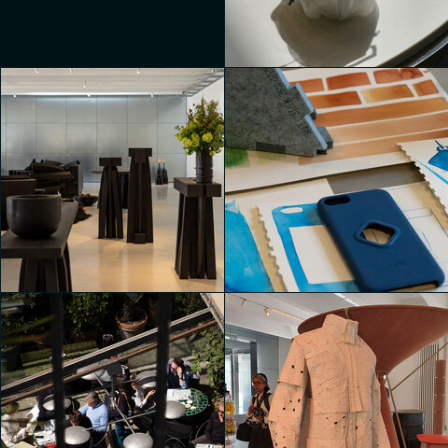
Un hub creativo con
esposizioni collettive
Francesca Veggetti
Un hub creativo con
Un hub creativo con