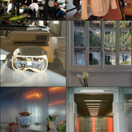
esposizioni collettive
esposizioni collettive
giacomo gallesi
giacomo gallesi
Un hub creativo con
Un hub creativo con
esposizioni collettive
esposizioni collettive
giulia eugenia girardi
Matteo Impieri