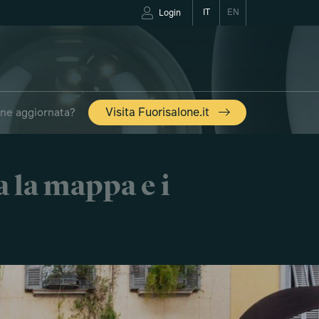
IT
EN
Login
one aggiornata?
Visita Fuorisalone.it
SALONE
a la mappa e i