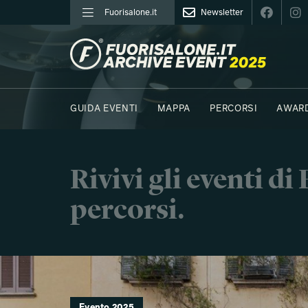
Fuorisalone.it
Newsletter
FUORISALONE.IT
GUIDA EVENTI
MAPPA
PERCORSI
AWAR
FOTO
MOODBOARD
E.REPORTER
NORTHE
Rivivi gli eventi d
percorsi.
Evento 2025