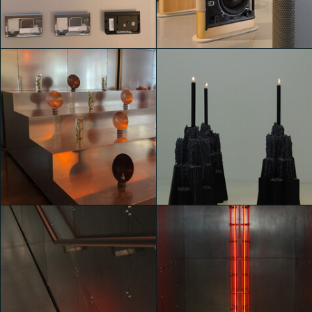
esposizioni collettive
esposizioni collettive
giacomo gallesi
giacomo gallesi
Un hub creativo con
Un hub creativo con
esposizioni collettive
esposizioni collettive
Matteo Impieri
Matteo Impieri