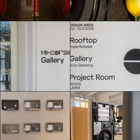
Un hub creativo con
Un hub creativo con
esposizioni collettive
esposizioni collettive
giacomo gallesi
giacomo gallesi
Un hub creativo con
Un hub creativo con