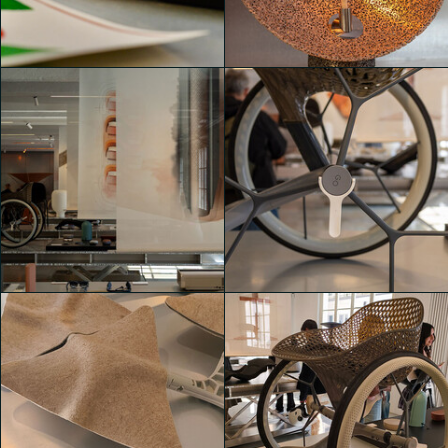
Un hub creativo con
Un hub creativo con
esposizioni collettive
esposizioni collettive
Francesca Veggetti
giacomo gallesi
Un hub creativo con
Un hub creativo con