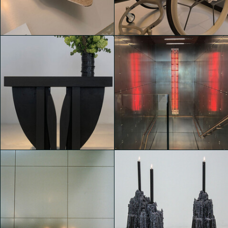
esposizioni collettive
esposizioni collettive
giacomo gallesi
giacomo gallesi
Un hub creativo con
Un hub creativo con
esposizioni collettive
esposizioni collettive
Matteo Impieri
Matteo Impieri