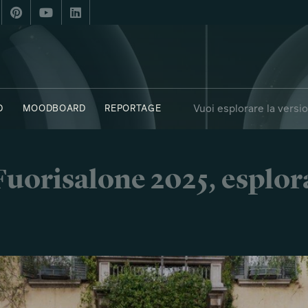
Vuoi esplorare la versi
D
MOODBOARD
REPORTAGE
ASTERN UNIVERSITY BOSTON
C41 - LA NOIA
SAY WHO X FUORI
i Fuorisalone 2025, esplor