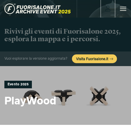
Toggle
navigat
Rivivi gli eventi di Fuorisalone 2025,
esplora la mappa e i percorsi.
Vuoi esplorare la versione aggiornata?
Visita Fuorisalone.it
Evento 2025
PlayWood