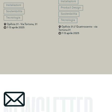
Installazioni
Installazioni
Product Design
Sostenibilità
Sostenibilità
Tecnologia
Tecnologia
Opificio 31 - Via Tortona, 31
Opificio 31 // Quattrocento - via
7-13 aprile 2025
Tortona 31
7-13 aprile 2025