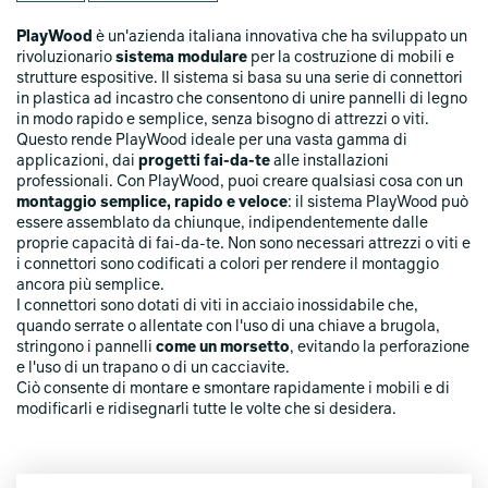
PlayWood
è un'azienda italiana innovativa che ha sviluppato un
rivoluzionario
sistema modulare
per la costruzione di mobili e
strutture espositive. Il sistema si basa su una serie di connettori
in plastica ad incastro che consentono di unire pannelli di legno
in modo rapido e semplice, senza bisogno di attrezzi o viti.
Questo rende PlayWood ideale per una vasta gamma di
applicazioni, dai
progetti fai-da-te
alle installazioni
professionali. Con PlayWood, puoi creare qualsiasi cosa con un
montaggio semplice, rapido e veloce
: il sistema PlayWood può
essere assemblato da chiunque, indipendentemente dalle
proprie capacità di fai-da-te. Non sono necessari attrezzi o viti e
i connettori sono codificati a colori per rendere il montaggio
ancora più semplice.
I connettori sono dotati di viti in acciaio inossidabile che,
quando serrate o allentate con l'uso di una chiave a brugola,
stringono i pannelli
come un morsetto
, evitando la perforazione
e l'uso di un trapano o di un cacciavite.
Ciò consente di montare e smontare rapidamente i mobili e di
modificarli e ridisegnarli tutte le volte che si desidera.