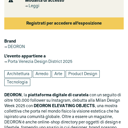
Modalità di accesso
Leggi
Registrati per accedere all'esposizione
Brand
DEORON
L'evento appartiene a
Porta Venezia Design District 2025
Architettura
Arredo
Arte
Product Design
Tecnologia
DEORON
, la
piattaforma digitale di curatela
con un seguito di
oltre 100.000 follower su Instagram, debutta alla Milan Design
Week 2025 con
DEORON ELEVATING OBJECTS
, una mostra
collettiva che porta nel mondo fisico la visione estetica che ha
ispirato una comunità globale. Oltre a essere un magazine,
DEORON è anche online-shop directory per oggetti di design e
lifestyle, fornendo uno spazio in cui designer, brand possono