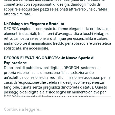
connettersi con appassionati di design, dandogli modo di
scoprire e acquistare pezzi selezionati attraverso una curatela
attenta e mirata.
Un Dialogo tra Eleganza e Brutalità
DEORON esplora il contrasto tra forme eleganti e la crudezza di
elementi industriali, tra interni d’avanguardia e tocchi vintage e
rétro. La nostra selezione si distingue per essenzialità e calore,
andando oltre il minimalismo freddo per abbracciare un'estetica
sofisticata, ma accessibile.
DEORON ELEVATING OBJECTS: Un Nuovo Spazio di
Esplorazione
Dopo anni di pubblicazioni digitali, DEORON trasforma la
propria visione in una dimensione fisica, selezionando
un’eclettica collezione di arredi, illuminazione e accessori per la
casa. Un’esposizione che celebra il design come esperienza
tangibile, curata senza pregiudizi dinotorietà o status. Questo
passaggio dal digitale al fisico segna un momento chiave per
DEORON: da spazio di ispirazione online a piattaforma
curatoriale concreta, dove la selezione diventa un'esperienza
diretta e immersiva.
Continua a leggere...