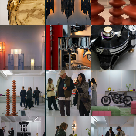
ELEVATING
ELEVATING
ELEVATING
OBJECTS
OBJECTS
OBJECTS
Francesca
Francesca
Francesca
Imbornone
Imbornone
Imbornone
DEORON
DEORON
DEORON
ELEVATING
ELEVATING
ELEVATING
OBJECTS
OBJECTS
OBJECTS
Francesca
Francesca
Francesca
Imbornone
Imbornone
Imbornone
DEORON
ELEVATING
DEORON
DEORON
OBJECTS
ELEVATING
ELEVATING
Francesca
OBJECTS
OBJECTS
Imbornone
Edoardo Bignami
Edoardo Bignami