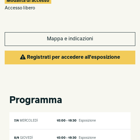
Modalità di accesso
scelto di integrare un sound system d’avanguardia,
Accesso libero
trasformando l’ambiente in un’esperienza immersivadove la
selezione musicale amplifica il dialogo tra oggetti e spazio.
DEORON ELEVATING OBJECTS è un invito a esplorare il
design con un nuovo sguardo autentico ed evocativo.
Mappa e indicazioni
Registrati per accedere all'esposizione
Programma
7/4
MERCOLEDÌ
10:00 - 19:30
Esposizione
8/4
GIOVEDÌ
10:00 - 19:30
Esposizione