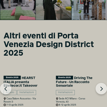
DEORON
DEORON
DEORON
ELEVATING
ELEVATING
ELEVATING
OBJECTS
OBJECTS
OBJECTS
Riccardo Bertani
Riccardo Bertani
Riccardo Bertani
Altri eventi di Porta
DEORON
DEORON
DEORON
ELEVATING
ELEVATING
ELEVATING
Venezia Design District
OBJECTS
OBJECTS
OBJECTS
Riccardo Bertani
Riccardo Bertani
Riccardo Bertani
2025
HEARST
Driving The
Evento 2025
Evento 2025
ITALIA presenta
Future - Un Racconto
Elledecor.it Takeover
Sensoriale
Arredo
Installazioni
Installazioni
Casa Slalom Acoustics - Via
Sede ACI Milano - Corso
Rossini 3
Venezia, 43
7-13 aprile 2025
8-12 aprile 2025