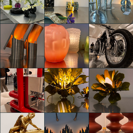
ELEVATING
ELEVATING
ELEVATING
OBJECTS
OBJECTS
OBJECTS
Isabella Erika
Isabella Erika
Isabella Erika
Schmalzbauer
Schmalzbauer
Schmalzbauer
DEORON
DEORON
DEORON
ELEVATING
ELEVATING
ELEVATING
OBJECTS
OBJECTS
OBJECTS
Isabella Erika
Isabella Erika
Isabella Erika
Schmalzbauer
Schmalzbauer
Schmalzbauer
DEORON
DEORON
DEORON
ELEVATING
ELEVATING
ELEVATING
OBJECTS
OBJECTS
OBJECTS
Francesca
Francesca
Francesca
Imbornone
Imbornone
Imbornone
DEORON
DEORON
DEORON