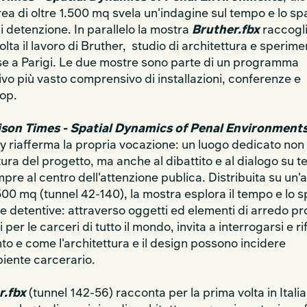
rea di oltre 1.500 mq svela un'indagine sul tempo e lo sp
di detenzione. In parallelo la mostra
Bruther.fbx
raccogli
olta il lavoro di Bruther, studio di architettura e sperim
e a Parigi. Le due mostre sono parte di un programma
ivo più vasto comprensivo di installazioni, conferenze e
op.
ison Times - Spatial Dynamics of Penal Environment
y riafferma la propria vocazione: un luogo dedicato non
ltura del progetto, ma anche al dibattito e al dialogo su 
pre al centro dell'attenzione publica. Distribuita su un'a
.500 mq (tunnel 42-140), la mostra esplora il tempo e lo 
re detentive: attraverso oggetti ed elementi di arredo pr
 per le carceri di tutto il mondo, invita a interrogarsi e ri
to e come l'architettura e il design possono incidere
biente carcerario.
r.fbx
(tunnel 142-56)
racconta per la prima volta in Italia,