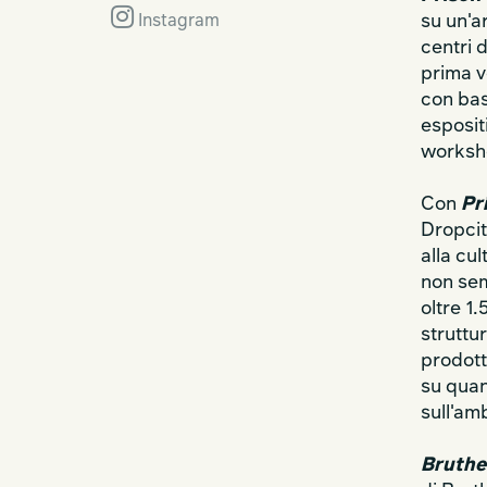
su un'a
Instagram
centri 
prima v
con bas
esposit
worksh
Con
Pr
Dropcit
alla cu
non sem
oltre 1
struttu
prodotti
su quan
sull'am
Bruthe