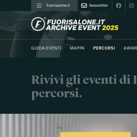
Fuorisalone.it
Newsletter
FUORISALONE.IT
GUIDA EVENTI
MAPPA
PERCORSI
AWAR
FOTO
MOODBOARD
E.REPORTER
NORTHE
Rivivi gli eventi d
percorsi.