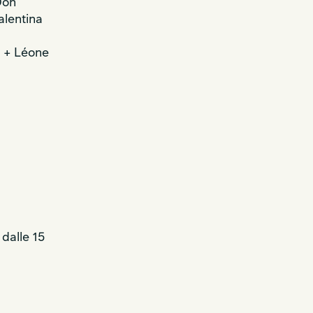
Don
alentina
 + Léone
dalle 15