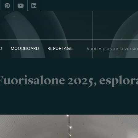
Vuoi esplorare la versi
D
MOODBOARD
REPORTAGE
ASTERN UNIVERSITY BOSTON
C41 - LA NOIA
SAY WHO X FUORI
i Fuorisalone 2025, esplor