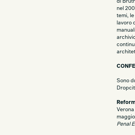
di Brut
nel 200
temi, le
lavoro 
manuali
archivio
continu
archite
CONFE
Sono du
Dropci
Reform
Verona 
maggio,
Penal E