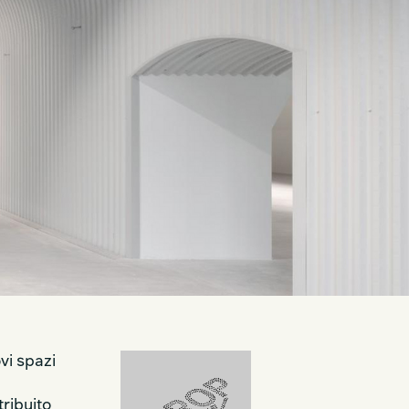
vi spazi
tribuito