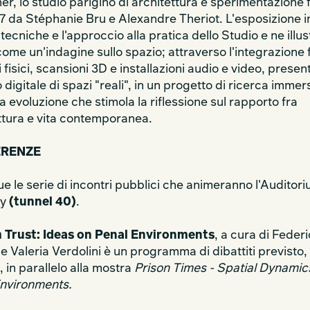
her, lo studio parigino di architettura e sperimentazione
7 da Stéphanie Bru e Alexandre Theriot. L'esposizione i
 tecniche e l'approccio alla pratica dello Studio e ne illust
come un'indagine sullo spazio; attraverso l'integrazione 
 fisici, scansioni 3D e installazioni audio e video, presen
 digitale di spazi "reali", in un progetto di ricerca immers
a evoluzione che stimola la riflessione sul rapporto fra
ttura e vita contemporanea.
RENZE
e le serie di incontri pubblici che animeranno l'Auditori
ty
(tunnel 40)
.
 Trust: Ideas on Penal Environments
, a cura di Feder
e Valeria Verdolini è un programma di dibattiti previsto, 
 in parallelo alla mostra
Prison Times - Spatial Dynamic
nvironments.