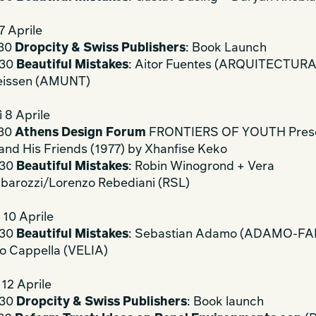
7 Aprile
:30
Dropcity & Swiss Publishers
: Book Launch
:30
Beautiful Mistakes
: Aitor Fuentes (ARQUITECTURA
eissen (AMUNT)
 8 Aprile
:30
Athens Design Forum
FRONTIERS OF YOUTH Prese
nd His Friends (1977) by Xhanfise Keko
:30
Beautiful Mistakes
: Robin Winogrond + Vera
barozzi/Lorenzo Rebediani (RSL)
 10 Aprile
:30
Beautiful Mistakes
: Sebastian Adamo (ADAMO-FA
o Cappella (VELIA)
12 Aprile
:30
Dropcity & Swiss Publishers
: Book launch