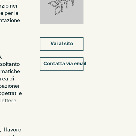
azio nei
e per la
entazione
Vai al sito
s
,
Contatta via email
 soltanto
tematiche
rea di
spazionei
ogettati e
flettere
 il lavoro