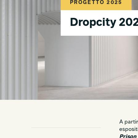
PROGETTO 2025
Dropcity 20
A parti
esposit
Prison