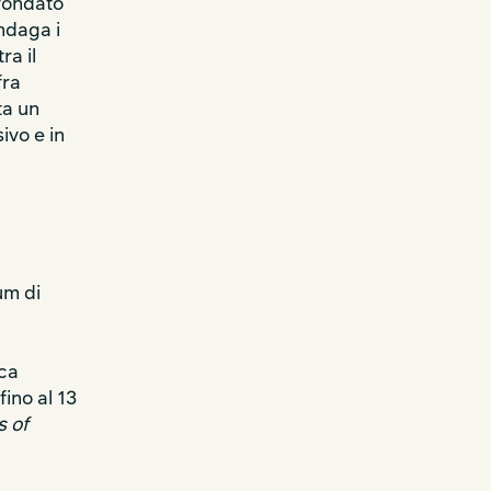
 fondato
ndaga i
ra il
fra
ta un
ivo e in
um di
ica
fino al 13
s of