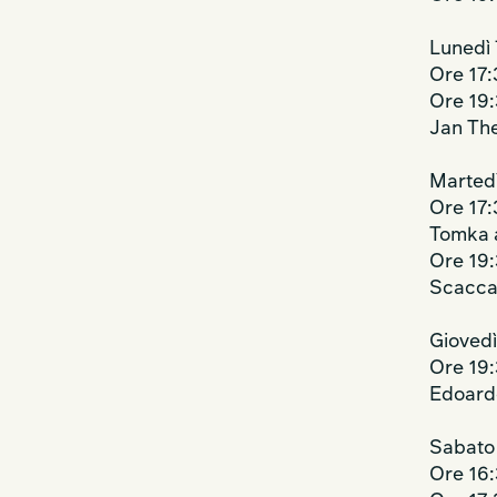
Lunedì 
Ore 17
Ore 19
Jan Th
Martedì
Ore 17
Tomka a
Ore 19
Scacca
Giovedì
Ore 19
Edoard
Sabato 
Ore 16