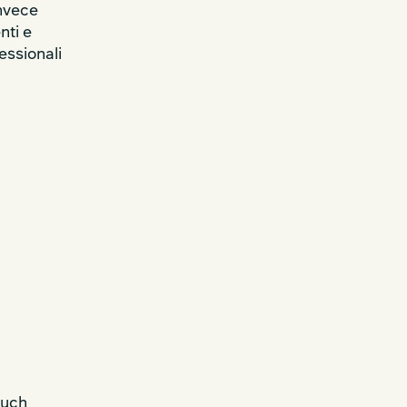
invece
nti e
essionali
auch