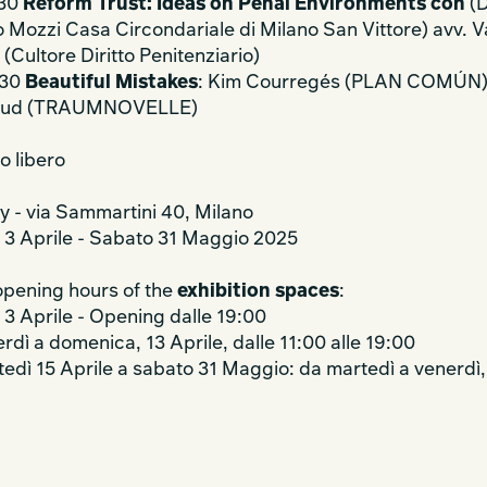
:30
Reform Trust: Ideas on Penal Environments con
(
 Mozzi Casa Circondariale di Milano San Vittore) avv. V
 (Cultore Diritto Penitenziario)
:30
Beautiful Mistakes
: Kim Courregés (PLAN COMÚN)
aud (TRAUMNOVELLE)
o libero
y - via Sammartini 40, Milano
 3 Aprile - Sabato 31 Maggio 2025
opening hours of the
exhibition spaces
:
 3 Aprile - Opening dalle 19:00
rdì a domenica, 13 Aprile, dalle 11:00 alle 19:00
edì 15 Aprile a sabato 31 Maggio: da martedì a venerdì, 