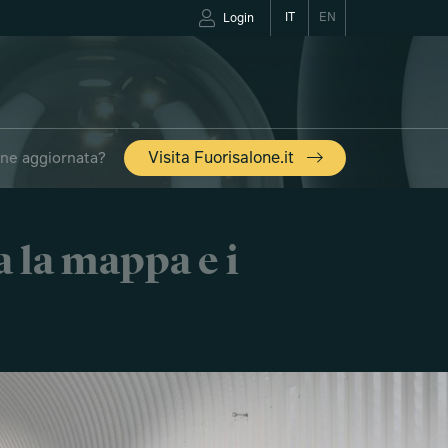
IT
EN
Login
one aggiornata?
Visita Fuorisalone.it
SALONE
a la mappa e i