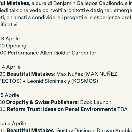
ful Mistakes
, a cura di Benjamin Gallegos Gabilondo,è 
iedi talk che vede coinvolti architetti e designer, emerge
ti, chiamati a condividere i progetti e le esperienze prof
ificativi.
 3 Aprile
:00 Opening
:00 Performance Allen-Golder Carpenter
 4 Aprile
:30
Beautiful Mistakes
: Max Núñez (MAX NÚÑEZ
ECTOS) + Leonid Slonimskiy (KOSMOS)
5 Aprile
:30
Dropcity & Swiss Publishers
: Book Launch
:30
Reform Trust: Ideas on Penal Environments
TBA
ca 6 Aprile
:30
Beautiful Mistakes
: Gustav Düsing + Daryan Knobl