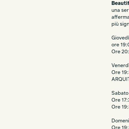
Beauti
una ser
afferma
più sign
Giovedì
ore 19
Ore 20
Venerdì
Ore 19
ARQUIT
Sabato 
Ore 17
Ore 19
Domeni
Ore 19