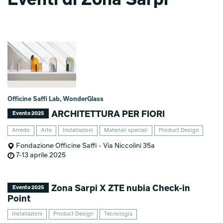
Eventi di Zona Sarpi
Officine Saffi Lab, WonderGlass
ARCHITETTURA PER FIORI
Evento 2025
Arredo
Arte
Installazioni
Materiali speciali
Product Design
Fondazione Officine Saffi - Via Niccolini 35a
7-13 aprile 2025
Zona Sarpi X ZTE nubia Check-in
Evento 2025
Point
Installazioni
Product Design
Tecnologia