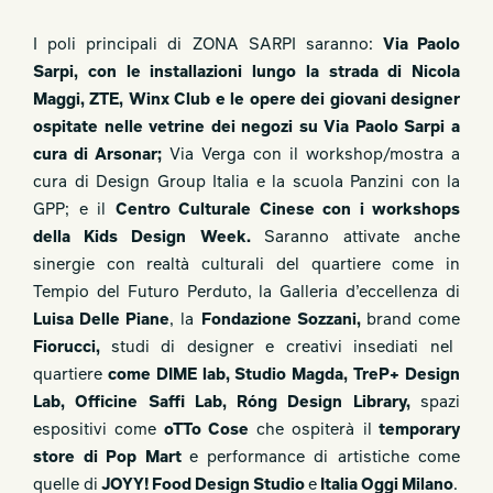
I poli principali di ZONA SARPI saranno:
Via Paolo
Sarpi, con le installazioni lungo la strada di Nicola
Maggi, ZTE, Winx Club e le opere dei giovani designer
ospitate nelle vetrine dei negozi su Via Paolo Sarpi a
cura di Arsonar;
Via Verga con il workshop/mostra a
cura di Design Group Italia e la scuola Panzini con la
GPP; e il
Centro Culturale Cinese con i workshops
della Kids Design Week.
Saranno attivate anche
sinergie con realtà culturali del quartiere come in
Tempio del Futuro Perduto, la Galleria d’eccellenza di
Luisa Delle Piane
, la
Fondazione Sozzani,
brand come
Fiorucci,
studi di designer e creativi insediati nel
quartiere
come DIME lab, Studio Magda, TreP+ Design
Lab, Officine Saffi Lab, Róng Design Library,
spazi
espositivi come
oTTo Cose
che ospiterà il
temporary
store di Pop Mart
e
performance di artistiche come
quelle di
JOYY! Food Design Studio
e
Italia Oggi Milano
.