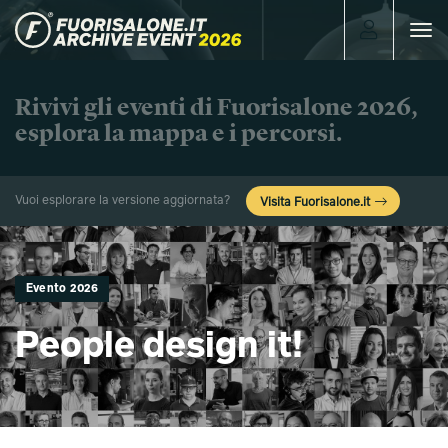
Toggle
navigat
Rivivi gli eventi di Fuorisalone 2026,
esplora la mappa e i percorsi.
Vuoi esplorare la versione aggiornata?
Visita Fuorisalone.it
Evento 2026
People design it!