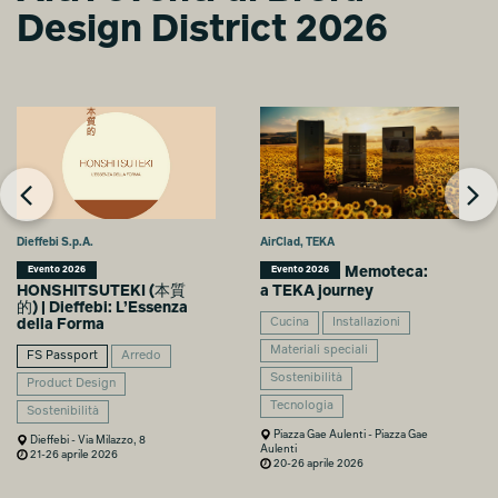
Design District 2026
Dieffebi S.p.A.
AirClad, TEKA
Memoteca:
Evento 2026
Evento 2026
HONSHITSUTEKI (本質
a TEKA journey
的) | Dieffebi: L’Essenza
della Forma
Cucina
Installazioni
Materiali speciali
FS Passport
Arredo
Sostenibilità
Product Design
Tecnologia
Sostenibilità
Piazza Gae Aulenti - Piazza Gae
Dieffebi - Via Milazzo, 8
Aulenti
21-26 aprile 2026
20-26 aprile 2026