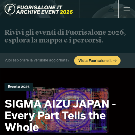
Toggle
navigat
Rivivi gli eventi di Fuorisalone 2026,
esplora la mappa e i percorsi.
Vuoi esplorare la versione aggiornata?
Visita Fuorisalone.it
Evento 2026
SIGMA AIZU JAPAN -
Every Part Tells the
Whole