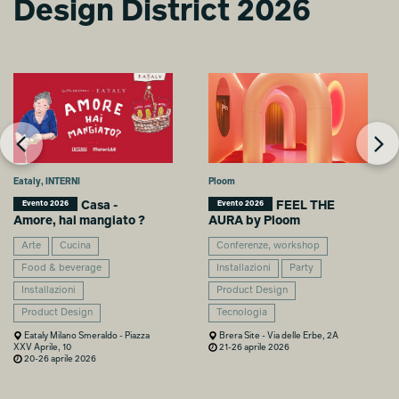
JAPAN - Every Part
JAPAN - Every Part
Design District 2026
Tells the Whole
Tells the Whole
Leonardo Rozzi
Alessandro Xu
Eataly, INTERNI
Ploom
Casa -
FEEL THE
Evento 2026
Evento 2026
Amore, hai mangiato ?
AURA by Ploom
Arte
Cucina
Conferenze, workshop
Food & beverage
Installazioni
Party
Installazioni
Product Design
Product Design
Tecnologia
Eataly Milano Smeraldo - Piazza
Brera Site - Via delle Erbe, 2A
XXV Aprile, 10
21-26 aprile 2026
20-26 aprile 2026