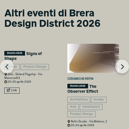
Altri eventi di Brera
WONDERLAND
WONDERLAND
OF THE
OF THE
Design District 2026
MONSTERS
MONSTERS
Sizhu Li
Alessandro Xu
Signs of
Evento 2026
Shape
Arredo
Product Design
Dvo_ Sitland Flagship - Via
Maroncelli 5
CERAMICHE REFIN
20-26 aprile 2026
The
Evento 2026
Link
Observer Effect
Architettura
Arredo
Arte
Installazioni
Product Design
Refin Studio - Via Melone, 2
20-24 aprile 2026