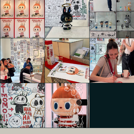
WONDERLAND
OF THE
WONDERLAND
WONDERLAND
MONSTERS
OF THE
OF THE
Ege Yaman
MONSTERS
MONSTERS
Gengor
Sofia Splendore
Sofia Splendore
WONDERLAND
WONDERLAND
WONDERLAND
OF THE
OF THE
OF THE
MONSTERS
MONSTERS
MONSTERS
Sofia Splendore
Sofia Splendore
Sizhu Li
WONDERLAND
WONDERLAND
WONDERLAND
OF THE
OF THE
OF THE
MONSTERS
MONSTERS
MONSTERS
Sizhu Li
Sizhu Li
Sizhu Li