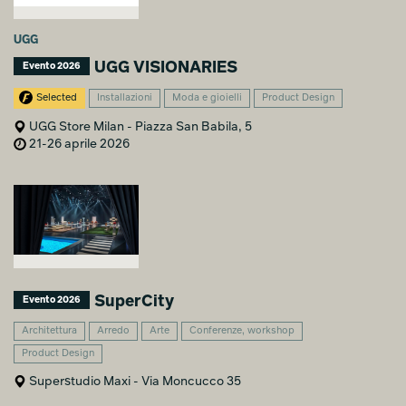
UGG
UGG VISIONARIES
Evento 2026
Selected
Installazioni
Moda e gioielli
Product Design
UGG Store Milan - Piazza San Babila, 5
21-26 aprile 2026
SuperCity
Evento 2026
Architettura
Arredo
Arte
Conferenze, workshop
Product Design
Superstudio Maxi - Via Moncucco 35