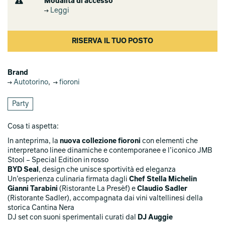
Modalità di accesso
Leggi
RISERVA IL TUO POSTO
Brand
Autotorino
,
fioroni
Party
Cosa ti aspetta:
In anteprima, la
nuova collezione fioroni
con elementi che
interpretano linee dinamiche e contemporanee e l’iconico JMB
Stool – Special Edition in rosso
BYD Seal
, design che unisce sportività ed eleganza
Un’esperienza culinaria firmata dagli
Chef Stella Michelin
Gianni Tarabini
(Ristorante La Presèf) e
Claudio Sadler
(Ristorante Sadler), accompagnata dai vini valtellinesi della
storica Cantina Nera
DJ set con suoni sperimentali curati dal
DJ Auggie