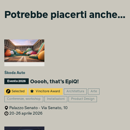
Potrebbe piacerti anche...
Škoda Auto
Ooooh, that’s EpiQ!
Evento 2026
Selected
Vincitore Award
Architettura
Arte
Conferenze, workshop
Installazioni
Product Design
Palazzo Senato - Via Senato, 10
20-26 aprile 2026