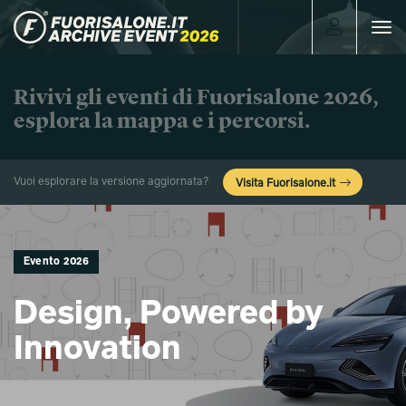
Toggle
navigat
Rivivi gli eventi di Fuorisalone 2026,
esplora la mappa e i percorsi.
Vuoi esplorare la versione aggiornata?
Visita Fuorisalone.it
Evento 2026
Design, Powered by
Innovation