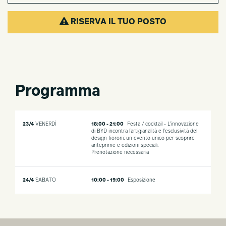
RISERVA IL TUO POSTO
Programma
23/4
VENERDÌ
18:00 - 21:00
Festa / cocktail - L’innovazione
di BYD incontra l’artigianalità e l’esclusività del
design fioroni: un evento unico per scoprire
anteprime e edizioni speciali.
Prenotazione necessaria
24/4
SABATO
10:00 - 19:00
Esposizione