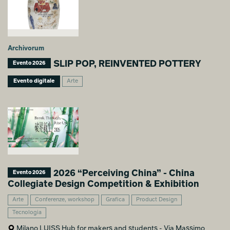
Archivorum
SLIP POP, REINVENTED POTTERY
Evento 2026
Evento digitale
Arte
2026 “Perceiving China” - China
Evento 2026
Collegiate Design Competition & Exhibition
Arte
Conferenze, workshop
Grafica
Product Design
Tecnologia
Milano LUISS Hub for makers and students - Via Massimo