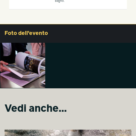
bagno.
Foto
dell'evento
Vedi anche...
KALDEWEI at
FUORISALONE
2026
giacomo gallesi