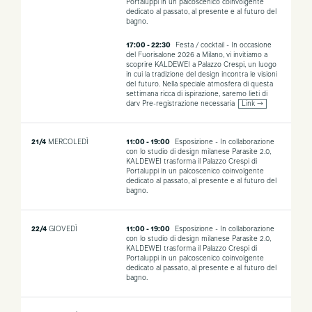
Portaluppi in un palcoscenico coinvolgente
dedicato al passato, al presente e al futuro del
bagno.
17:00 - 22:30
Festa / cocktail - In occasione
del Fuorisalone 2026 a Milano, vi invitiamo a
scoprire KALDEWEI a Palazzo Crespi, un luogo
in cui la tradizione del design incontra le visioni
del futuro. Nella speciale atmosfera di questa
settimana ricca di ispirazione, saremo lieti di
darv
Pre-registrazione necessaria
Link →
21/4
MERCOLEDÌ
11:00 - 19:00
Esposizione - In collaborazione
con lo studio di design milanese Parasite 2.0,
KALDEWEI trasforma il Palazzo Crespi di
Portaluppi in un palcoscenico coinvolgente
dedicato al passato, al presente e al futuro del
bagno.
22/4
GIOVEDÌ
11:00 - 19:00
Esposizione - In collaborazione
con lo studio di design milanese Parasite 2.0,
KALDEWEI trasforma il Palazzo Crespi di
Portaluppi in un palcoscenico coinvolgente
dedicato al passato, al presente e al futuro del
bagno.