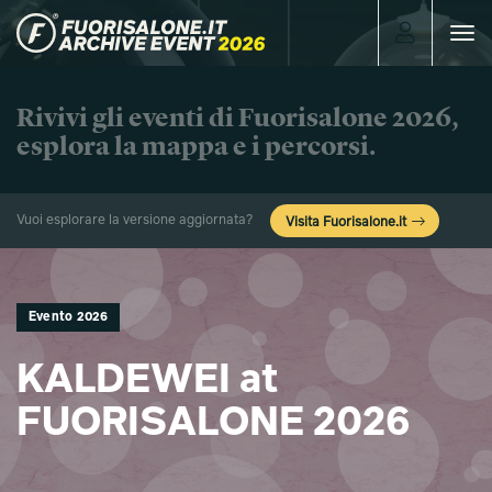
Toggle
navigat
Rivivi gli eventi di Fuorisalone 2026,
esplora la mappa e i percorsi.
Vuoi esplorare la versione aggiornata?
Visita Fuorisalone.it
Evento 2026
KALDEWEI at
FUORISALONE 2026