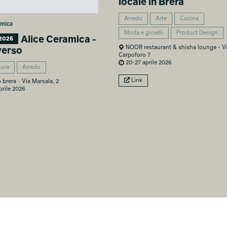
locale in Brera
Arredo
Arte
Cucina
amica
Moda e gioielli
Product Design
Alice Ceramica -
2026
NOOR restaurant & shisha lounge - V
verso
Carpoforo 7
20-27 aprile 2026
tura
Arredo
Link
o brera - Via Marsala, 2
rile 2026