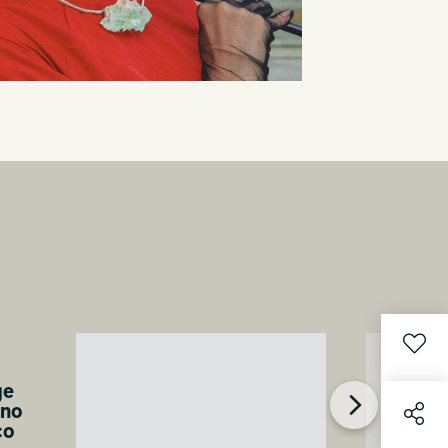
ge
ano
co