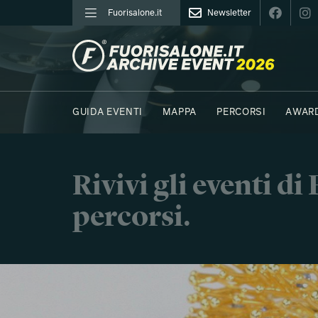
Fuorisalone.it
Newsletter
FUORISALONE.IT
GUIDA EVENTI
MAPPA
PERCORSI
AWAR
FOTO
MOODBOARD
E.REPORTER
Rivivi gli eventi d
percorsi.