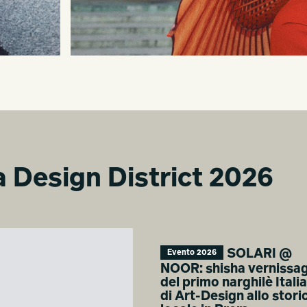
ra Design District 2026
SOLARI @
Evento 2026
NOOR: shisha vernissa
del primo narghilè Itali
di Art-Design allo stori