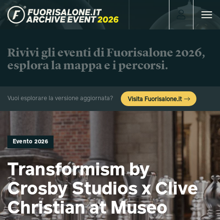
Toggle
navigat
Rivivi gli eventi di Fuorisalone 2026,
esplora la mappa e i percorsi.
Vuoi esplorare la versione aggiornata?
Visita Fuorisalone.it
Evento 2026
Transformism by
Crosby Studios x Clive
Christian at Museo