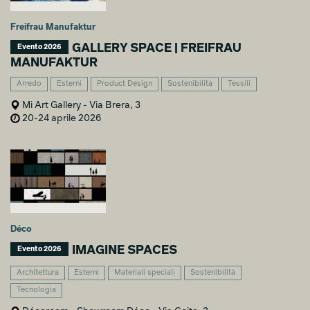
Freifrau Manufaktur
GALLERY SPACE | FREIFRAU
Evento 2026
MANUFAKTUR
Arredo
Esterni
Product Design
Sostenibilità
Tessili
Mi Art Gallery - Via Brera, 3
20-24 aprile 2026
Déco
IMAGINE SPACES
Evento 2026
Architettura
Esterni
Materiali speciali
Sostenibilità
Tecnologia