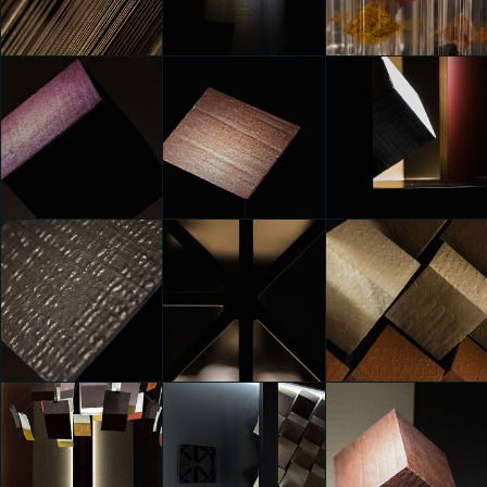
Architextures:
Architextures:
Architextures:
Nexion Texture
Nexion Texture
Nexion Texture
Atelier
Atelier
Atelier
Celia Griffa
Celia Griffa
Celia Griffa
Architextures:
Architextures:
Architextures:
Nexion Texture
Nexion Texture
Nexion Texture
Atelier
Atelier
Atelier
Celia Griffa
Celia Griffa
Celia Griffa
Architextures:
Architextures:
Architextures:
Nexion Texture
Nexion Texture
Nexion Texture