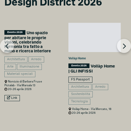
Design District 2026
Agnese Maria
Agnese Maria
Biasco
Biasco
Uno spazio
Evento 2026
per abitare le proprie
visioni, celebrando
l'armonia tra fatto a
mano e ricerca interiore
Voilàp Home
Architettura
Arredo
Voilàp Home
Evento 2026
Arte
Illuminazione
| GLI INFISSI
Materiali speciali
FS Passport
Nonòzio di Barbara Frua e
Pictalab - Via Marsala 13
Architettura
Arredo
20-26 aprile 2026
Sostenibilità
Link
Tecnologia
Voilàp Home - Via Mercato, 18
20-26 aprile 2026