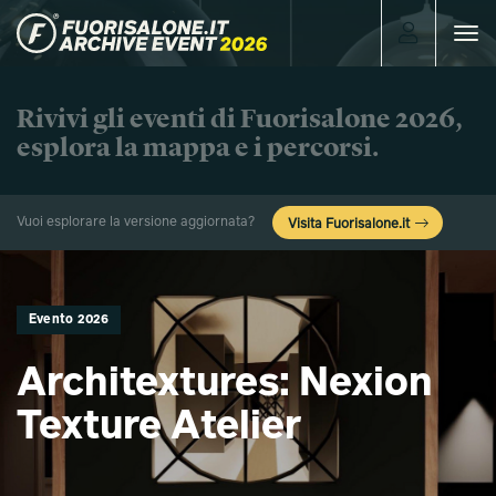
Toggle
navigat
Rivivi gli eventi di Fuorisalone 2026,
esplora la mappa e i percorsi.
Vuoi esplorare la versione aggiornata?
Visita Fuorisalone.it
Evento 2026
Architextures: Nexion
Texture Atelier