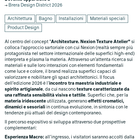
Brera Design District 2026
Architettura
Bagno
Installazioni
Materiali speciali
Product Design
Al centro del concept "
Architexture. Nexion Texture Atelier"
si
colloca l'approccio sartoriale con cui Nexion (realtà sempre più
protagonista nel settore internazionale delle superfici high-end)
interpreta e plasma la materia. Attraverso un’attenta ricerca sui
materiali e sulle loro interazioni con elementi fondamentali
come luce e colore, il brand realizza superfici capaci di
valorizzare e nobilitare gli spazi architettonici. Il focus
dell’edizione 2026 è l’
incontro tra maestria industriale e
spirito artigianale
, da cui nascono
texture caratterizzate da
una raffinata sensibilità visiva e tattile
. Superfici che, per la
materia iridescente
utilizzata, generano
effetti cromatici,
dinamici e sesoriali
in continua evoluzione, in sintonia con le
tendenze più attuali del design contemporaneo.
Il percorso espositivo si sviluppa attraverso due prospettive
complementari:
Esperienza Macro:
all’ingresso, i visitatori saranno accolti dalla