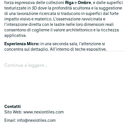
forza espressiva delle collezioni
Riga
e
Ombre
, e dalle superfici
texturizzate in 3D dove la profondità scultorea e la suggestione
di una lavorazione ricercata si traducono in superfici dal forte
impatto visivo e materico. L’osservazione ravvicinata e
l’interazione diretta con le lastre nelle loro dimensioni reali
consentono di coglierne il valore architettonico e la ricchezza
applicativa.
Esperienza Micro:
in una seconda sala, l’attenzione si
concentra sul dettaglio. All’interno di teche espositive,
concepite come preziosi scrigni, saranno presentati campioni di
nuove creazioni in anteprima. Veri e propri
“teaser” di alta
Continua a leggere...
sartoria ceramica
, che rivelano la direzione estetica del brand,
costantemente alla ricerca di materiali innovativi e inusitati
nella ceramica, per realizzare superfici che elevino il progetto
architettonico. A completamento dell’esperienza, lo spazio
ospiterà una selezione di contenuti ispirativi della nuova
collezione di superfici iridescenti. Un percorso suggestivo, che
rivela al visitatore il percoso creativo che Nexion segue per la
realizzazione di superfici di grande valore estetico e
Contatti
progettuale, espressione di una sensibilità profondamente
Sito Web: www.nexiontiles.com
italiana, sempre più orientata a un linguaggio globale.
Email: info@nexiotiles.com