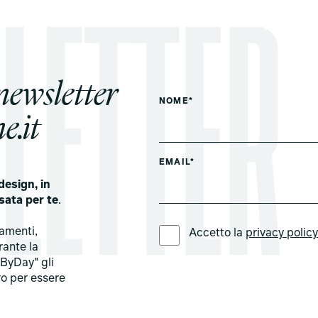
 newsletter
NOME*
e.it
EMAIL*
design, in
sata per te
.
LINGUA PREFERITA *
tamenti,
Accetto la
privacy polic
rante la
ByDay" gli
ro per essere