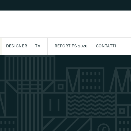
DESIGNER
TV
REPORT FS 2026
CONTATTI
GETTO
ASSPORT
AWARD
ARCHIVIO
PARTNER
INTERNATIONAL
NEWSLETTE