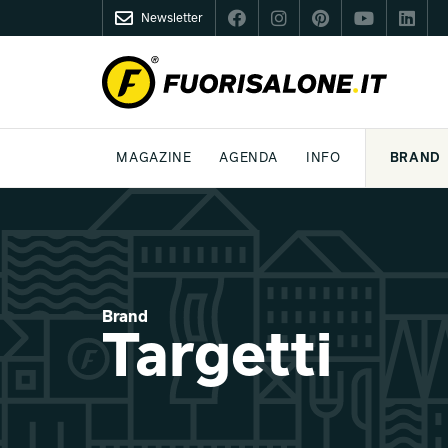
Newsletter
FUORISALONE.IT
MAGAZINE
AGENDA
INFO
BRAND
MILANO
MILANO DESIGN AGENDA
COS'È FUORISALONE
DESIGN
LIFESTYLE
TEMA
WORLD DESIGN EVENTS
MEDIA KIT
ESSERE PRO
P
Brand
Targetti