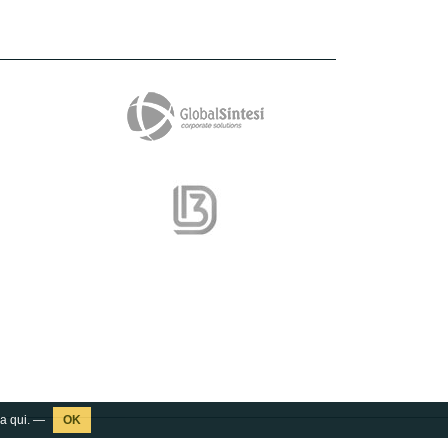
ca
qui
. —