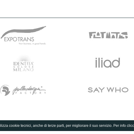
lizza cookie tecnici, anche di terze parti, per migliorare il suo servizio. Per info clic